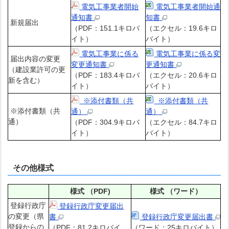
電気工事業者開始
電気工事業者開始通
通知書
知書
新規届出
（PDF：151.1キロバ
（エクセル：19.6キロ
イト）
バイト）
電気工事業に係る
電気工事業に係る変
届出内容の変更
変更通知書
更通知書
（建設業許可の更
（PDF：183.4キロバ
（エクセル：20.6キロ
新を含む）
イト）
バイト）
※添付書類（共
※添付書類（共
※添付書類（共
通）
通）
通）
（PDF：304.9キロバ
（エクセル：84.7キロ
イト）
バイト）
その他様式
様式 （PDF)
様式 （ワード）
登録行政庁
登録行政庁変更届出
の変更（県
書
登録行政庁変更届出書
登録からの
（PDF：81.2キロバイ
（ワード：25キロバイト）