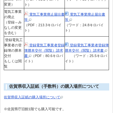
変更）
ト）
電気工事業
電気工事業廃止届出書
電気工事業廃止届出書
の廃止
等
等
（登録⇔み
（PDF：213.3キロバイ
（ワード：24.8キロバイ
なしの変更
ト）
ト）
を含む）
登録電気工
事業者の登
登録電気工事業者登録
登録電気工事業者登録簿
録簿の謄本
簿謄本交付（閲覧）請求
謄本交付（閲覧）請求書
交付
書
（PDF：80.6キロバ
（ワード：25.5キロバ
もしくは閲
イト）
イト）
覧
佐賀県収入証紙（手数料）の購入場所について
佐賀県収入証紙の購入場所について
※佐賀県庁旧館1階でも購入可能です。