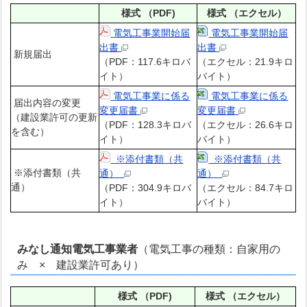
様式 （PDF)
様式 （エクセル）
電気工事業開始届
電気工事業開始届
出書
出書
新規届出
（PDF：117.6キロバ
（エクセル：21.9キロ
イト）
バイト）
電気工事業に係る
電気工事業に係る
届出内容の変更
変更届書
変更届書
（建設業許可の更新
（PDF：128.3キロバ
（エクセル：26.6キロ
を含む）
イト）
バイト）
※添付書類（共
※添付書類（共
※添付書類（共
通）
通）
通）
（PDF：304.9キロバ
（エクセル：84.7キロ
イト）
バイト）
みなし通知電気工事業者
（電気工事の種類：自家用の
み × 建設業許可あり）
様式 （PDF)
様式 （エクセル）