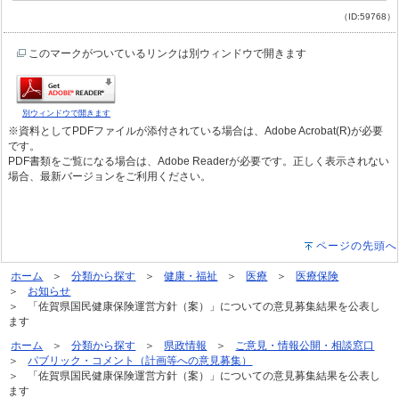
（ID:59768）
このマークがついているリンクは別ウィンドウで開きます
別ウィンドウで開きます
※資料としてPDFファイルが添付されている場合は、Adobe Acrobat(R)が必要
です。
PDF書類をご覧になる場合は、Adobe Readerが必要です。正しく表示されない
場合、最新バージョンをご利用ください。
ページの先頭へ
ホーム
分類から探す
健康・福祉
医療
医療保険
お知らせ
「佐賀県国民健康保険運営方針（案）」についての意見募集結果を公表し
ます
ホーム
分類から探す
県政情報
ご意見・情報公開・相談窓口
パブリック・コメント（計画等への意見募集）
「佐賀県国民健康保険運営方針（案）」についての意見募集結果を公表し
ます