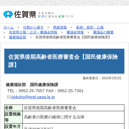
ホーム
分類から探す
県政情報
条例・規則・公報
佐賀県公報・公示・審議会情報
審議会情報
審議会の概要
健康福祉部
佐賀県後期高齢者医療審査会【国民健康保険課】
佐賀県後期高齢者医療審査会【国民健康保険
課】
最終更新日：
2022年3月2日
健康福祉部 国民健康保険課
TEL：0952-25-7057
FAX：0952-25-7301
kokuho@pref.saga.lg.jp
名称
佐賀県後期高齢者医療審査会
設置根拠
高齢者の医療の確保に関する法律
等
設置年月