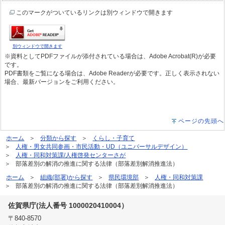
このマークがついているリンクは別ウィンドウで開きます
別ウィンドウで開きます
※資料としてPDFファイルが添付されている場合は、Adobe Acrobat(R)が必要
です。
PDF書類をご覧になる場合は、Adobe Readerが必要です。正しく表示されない
場合、最新バージョンをご利用ください。
ページの先頭へ
ホーム
分類から探す
くらし・子育て
人権・男女共同参画・市民活動・UD（ユニバーサルデザイン）
人権・同和対策課/人権啓発センターさが
部落差別の解消の推進に関する法律（部落差別解消推進法）
ホーム
組織(部署)から探す
県民環境部
人権・同和対策課
部落差別の解消の推進に関する法律（部落差別解消推進法）
佐賀県庁(法人番号 1000020410004）
〒840-8570