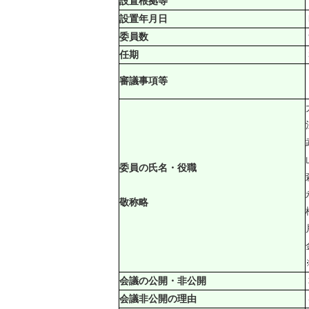
設置根拠等
設置年月日
委員数
任期
審議事項等
委員の氏名・役職
敬称略
会議の公開・非公開
会議非公開の理由