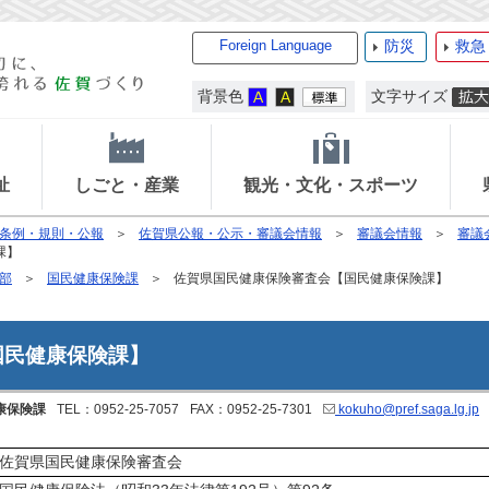
Foreign Language
防災
救急
背景色
文字サイズ
祉
しごと・産業
観光・文化・スポーツ
条例・規則・公報
佐賀県公報・公示・審議会情報
審議会情報
審議
課】
部
国民健康保険課
佐賀県国民健康保険審査会【国民健康保険課】
国民健康保険課】
康保険課
TEL：0952-25-7057
FAX：0952-25-7301
kokuho@pref.saga.lg.jp
佐賀県国民健康保険審査会