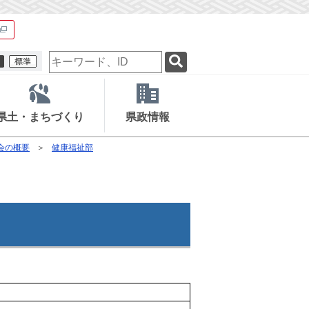
検
索
キ
ー
ワ
県土・まちづくり
県政情報
ー
ド
会の概要
健康福祉部