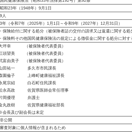
国民健康保険法（昭和33年法律第192号）第92条
昭和23年（1948年）9月1日
9人
3年（令和7年（2025年）1月1日～令和9年（2027年）12月31日）
・保険給付に関する処分（被保険者証の交付の請求又は返還に関する処
・保険料その他国民健康保険法の規定による徴収金に関する処分に対す
大坪幸 （被保険者代表委員）
江頭望美 （被保険者代表委員）
武富由美子 （被保険者代表委員）
山田祐一 多久市市民課長
森園倫子 上峰町健康福祉課長
永尾宗紹 白石町住民課長
松永高政 佐賀県医師会常任理事
片岡優理 弁護士
金丸政樹 佐賀県健康福祉部長
※会長及び副会長は未定
非公開
審査対象に個人情報が含まれるため