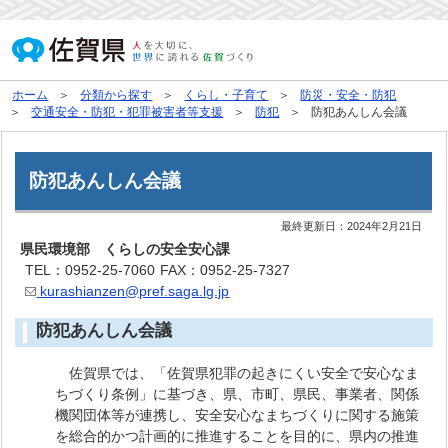
ホーム
分類から探す
くらし・子育て
防災・安全・防犯
交通安全・防犯・犯罪被害者等支援
防犯
防犯あんしん会議
防犯あんしん会議
最終更新日：
2024年2月21日
県民環境部 くらしの安全安心課
TEL：0952-25-7060
FAX：0952-25-7327
kurashianzen@pref.saga.lg.jp
防犯あんしん会議
佐賀県では、「佐賀県犯罪の起きにくい安全で安心なま
ちづくり条例」に基づき、県、市町、県民、事業者、関係
機関団体等が連携し、安全安心なまちづくりに関する施策
を総合的かつ計画的に推進することを目的に、県内の推進