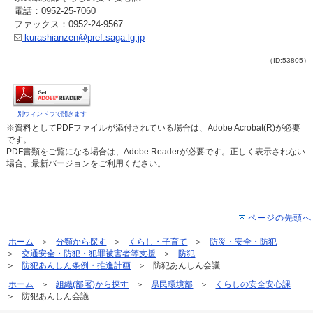
電話：0952-25-7060
ファックス：0952-24-9567
kurashianzen@pref.saga.lg.jp
（ID:53805）
別ウィンドウで開きます
※資料としてPDFファイルが添付されている場合は、Adobe Acrobat(R)が必要
です。
PDF書類をご覧になる場合は、Adobe Readerが必要です。正しく表示されない
場合、最新バージョンをご利用ください。
ページの先頭へ
ホーム
分類から探す
くらし・子育て
防災・安全・防犯
交通安全・防犯・犯罪被害者等支援
防犯
防犯あんしん条例・推進計画
防犯あんしん会議
ホーム
組織(部署)から探す
県民環境部
くらしの安全安心課
防犯あんしん会議