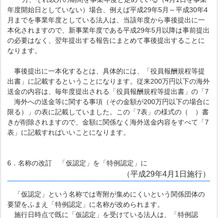
年度開始日としていない）場合、例えば平成29年5月～平成30年4
月までを事業年度としている法人は、当該年度から事後提出に一
本化されますので、新事業年度である平成29年5月以降は事前提出
の必要はなく、翌年提出する報告にまとめて事後提出することに
なります。
事後提出に一本化するとは、具体的には、「役員報酬規程等提
出書」に記載するということになります。従来200万円以下の海外
送金の内容は、毎年度提出される「役員報酬規程等提出書」の「7
海外への送金等に関する事項（その金額が200万円以下の場合に
限る）」の表に記載していました。この「7表」の様式の（ ）書
きが削除されますので、金額に関係なく海外送金内容をすべて「7
表」に記載すればいいことになります。
6．名称の改訂 「仮認定」を「特例認定」に
（平成29年4月1日施行）
「仮認定」という名称では寄附が集めにくいという関係団体の
要望をふまえ「特例認定」に名称が改められます。
施行日時点で既に「仮認定」を受けている法人は、「特例認