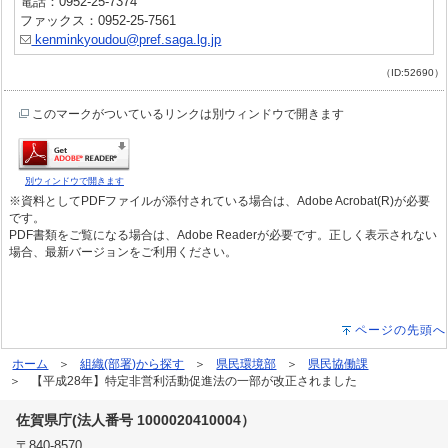
電話：0952-25-7374
ファックス：0952-25-7561
kenminkyoudou@pref.saga.lg.jp
（ID:52690）
このマークがついているリンクは別ウィンドウで開きます
別ウィンドウで開きます
※資料としてPDFファイルが添付されている場合は、Adobe Acrobat(R)が必要
です。
PDF書類をご覧になる場合は、Adobe Readerが必要です。正しく表示されない
場合、最新バージョンをご利用ください。
ページの先頭へ
ホーム
組織(部署)から探す
県民環境部
県民協働課
【平成28年】特定非営利活動促進法の一部が改正されました
佐賀県庁(法人番号 1000020410004）
〒840-8570