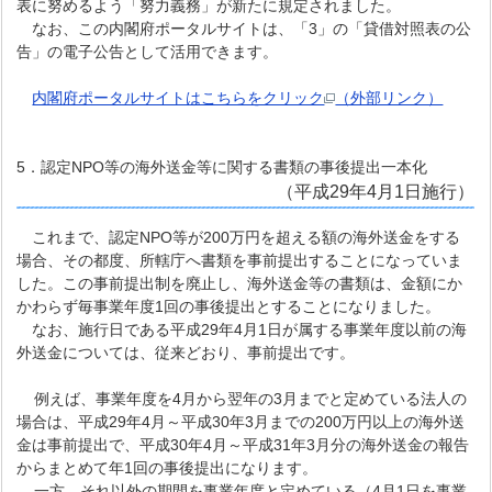
表に努めるよう「努力義務」が新たに規定されました。
なお、この内閣府ポータルサイトは、「3」の「貸借対照表の公
告」の電子公告として活用できます。
内閣府ポータルサイトはこちらをクリック
（外部リンク）
5．認定NPO等の海外送金等に関する書類の事後提出一本化
（平成29年4月1日施行）
これまで、認定NPO等が200万円を超える額の海外送金をする
場合、その都度、所轄庁へ書類を事前提出することになっていま
した。この事前提出制を廃止し、海外送金等の書類は、金額にか
かわらず毎事業年度1回の事後提出とすることになりました。
なお、施行日である平成29年4月1日が属する事業年度以前の海
外送金については、従来どおり、事前提出です。
例えば、事業年度を4月から翌年の3月までと定めている法人の
場合は、平成29年4月～平成30年3月までの200万円以上の海外送
金は事前提出で、平成30年4月～平成31年3月分の海外送金の報告
からまとめて年1回の事後提出になります。
一方、それ以外の期間を事業年度と定めている（4月1日を事業