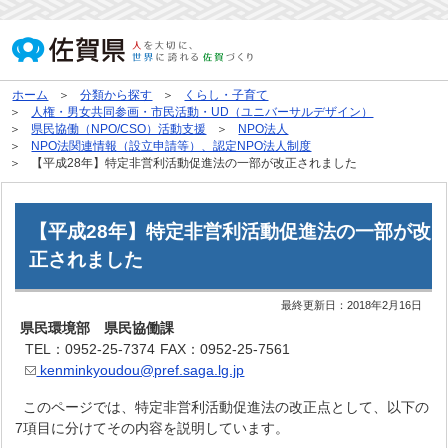
ホーム
分類から探す
くらし・子育て
人権・男女共同参画・市民活動・UD（ユニバーサルデザイン）
県民協働（NPO/CSO）活動支援
NPO法人
NPO法関連情報（設立申請等）、認定NPO法人制度
【平成28年】特定非営利活動促進法の一部が改正されました
【平成28年】特定非営利活動促進法の一部が改
正されました
最終更新日：
2018年2月16日
県民環境部 県民協働課
TEL：0952-25-7374
FAX：0952-25-7561
kenminkyoudou@pref.saga.lg.jp
このページでは、特定非営利活動促進法の改正点として、以下の
7項目に分けてその内容を説明しています。