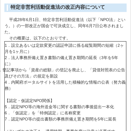
特定非営利活動促進法の改正内容について
平成28年6月1日、特定非営利活動促進法（以下「NPO法」とい
う。）の一部改正が国会で可決成立し、同年6月7日公布されまし
た。
その概要は、以下のとおりです。
1．設立あるいは定款変更の認証申請に係る縦覧期間の短縮（2ヶ
月を1ヶ月に）
2．法人事務所備え置き書類の備え置き期間の延長（3年を5年
に）
3．登記事項から「資産の総額」の登記を廃止し、「貸借対照表の公告
及びその方法」の規定を新設
4．内閣府ポータルサイトを活用した積極的な情報の公表（努力義
務）
【認定・仮認定NPO関係】
5．認定NPO等の海外送金等に関する書類の事後提出一本化
6．「仮認定」を「特例認定」に名称変更
7．認定NPO等の提出書類の事務所備え置き期間を5年に延長