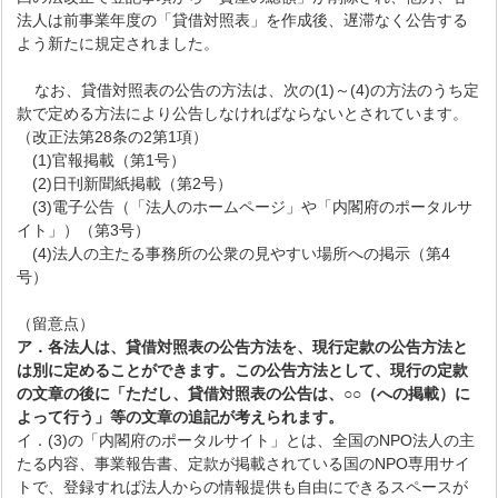
法人は前事業年度の「貸借対照表」を作成後、遅滞なく公告する
よう新たに規定されました。
なお、貸借対照表の公告の方法は、次の(1)～(4)の方法のうち定
款で定める方法により公告しなければならないとされています。
（改正法第28条の2第1項）
(1)官報掲載（第1号）
(2)日刊新聞紙掲載（第2号）
(3)電子公告（「法人のホームページ」や「内閣府のポータルサ
イト」）（第3号）
(4)法人の主たる事務所の公衆の見やすい場所への掲示（第4
号）
（留意点）
ア．各法人は、貸借対照表の公告方法を、現行定款の公告方法と
は別に定めることができます
。この公告方法として、現行の定款
の文章の後に「ただし、貸借対照表の公告は、○○（への掲載）に
よって行う」等の文章の追記が考えられます。
イ．(3)の「内閣府のポータルサイト」とは、全国のNPO法人の主
たる内容、事業報告書、定款が掲載されている国のNPO専用サイ
トで、登録すれば法人からの情報提供も自由にできるスペースが