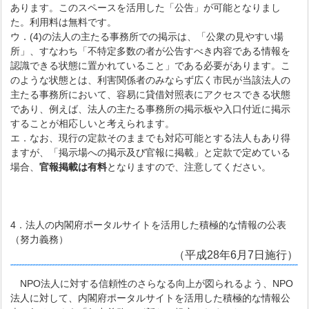
あります。このスペースを活用した「公告」が可能となりまし
た。利用料は無料です。
ウ．(4)の法人の主たる事務所での掲示は、「公衆の見やすい場
所」、すなわち「不特定多数の者が公告すべき内容である情報を
認識できる状態に置かれていること」である必要があります。こ
のような状態とは、利害関係者のみならず広く市民が当該法人の
主たる事務所において、容易に貸借対照表にアクセスできる状態
であり、例えば、法人の主たる事務所の掲示板や入口付近に掲示
することが相応しいと考えられます。
エ．なお、現行の定款そのままでも対応可能とする法人もあり得
ますが、「掲示場への掲示及び官報に掲載」と定款で定めている
場合、
官報掲載は有料
となりますので、注意してください。
4．法人の内閣府ポータルサイトを活用した積極的な情報の公表
（努力義務）
（平成28年6月7日施行）
NPO法人に対する信頼性のさらなる向上が図られるよう、NPO
法人に対して、内閣府ポータルサイトを活用した積極的な情報公