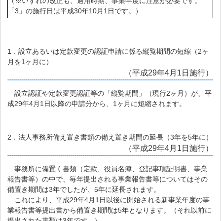
（※いずれの改正も、適用時期、事業年度に注意が必要です。
「3」の施行日は平成30年10月1日です。）
1．設立あるいは定款変更の認証申請に係る縦覧期間の短縮（2ヶ
月を1ヶ月に）
（平成29年4月1日施行）
設立認証や定款変更認証等の「縦覧期間」（現行2ヶ月）が、平
成29年4月1日以降の申請分から、1ヶ月に短縮されます。
2．法人事務所備え置き書類の備え置き期間の延長（3年を5年に）
（平成29年4月1日施行）
事務所に備置く書類（定款、役員名簿、登記事項証明書、事業
報告書等）の中で、毎年提出される事業報告書等についてはその
備置き期間は3年でしたが、5年に延長されます。
これにより、平成29年4月1日以後に開始される新事業年度の事
業報告書等提出書から備置き期間は5年となります。（それ以前に
提出された書類は3年です。）