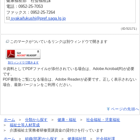
健康福祉部 社会福祉課
電話：0952-25-7053
ファックス：0952-25-7264
syakaifukushi@pref.saga.lg.jp
（ID:52171）
このマークがついているリンクは別ウィンドウで開きます
別ウィンドウで開きます
※資料としてPDFファイルが添付されている場合は、Adobe Acrobat(R)が必要
です。
PDF書類をご覧になる場合は、Adobe Readerが必要です。正しく表示されない
場合、最新バージョンをご利用ください。
ページの先頭へ
ホーム
分類から探す
健康・福祉
社会福祉・児童福祉
福祉士等人材育成
介護福祉士実務者研修受講資金の貸付けを行っています
ホーム
組織(部署)から探す
健康福祉部
社会福祉課