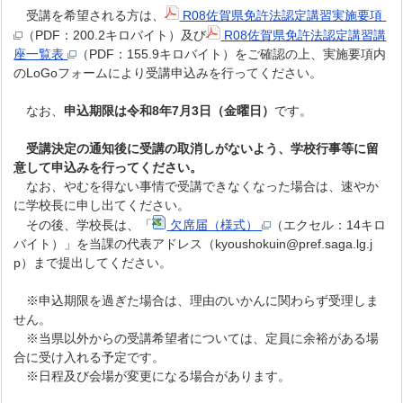
受講を希望される方は、
R08佐賀県免許法認定講習実施要項
（PDF：200.2キロバイト）及び
R08佐賀県免許法認定講習講
座一覧表
（PDF：155.9キロバイト）をご確認の上、実施要項内
のLoGoフォームにより受講申込みを行ってください。
なお、
申込期限は令和8年7月3日（金曜日）
です。
受講決定の通知後に受講の取消しがないよう、学校行事等に留
意して申込みを行ってください。
なお、やむを得ない事情で受講できなくなった場合は、速やか
に学校長に申し出てください。
その後、学校長は、「
欠席届（様式）
（エクセル：14キロ
バイト）」を当課の代表アドレス（kyoushokuin@pref.saga.lg.j
p）まで提出してください。
※申込期限を過ぎた場合は、理由のいかんに関わらず受理しま
せん。
※当県以外からの受講希望者については、定員に余裕がある場
合に受け入れる予定です。
※日程及び会場が変更になる場合があります。