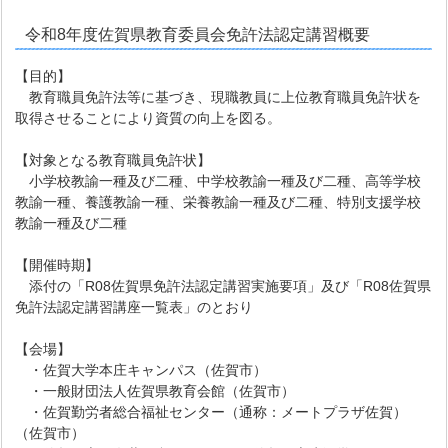
令和8年度佐賀県教育委員会免許法認定講習概要
【目的】
教育職員免許法等に基づき、現職教員に上位教育職員免許状を
取得させることにより資質の向上を図る。
【対象となる教育職員免許状】
小学校教諭一種及び二種、中学校教諭一種及び二種、高等学校
教諭一種、養護教諭一種、栄養教諭一種及び二種、特別支援学校
教諭一種及び二種
【開催時期】
添付の「R08佐賀県免許法認定講習実施要項」及び「R08佐賀県
免許法認定講習講座一覧表」のとおり
【会場】
・佐賀大学本庄キャンパス（佐賀市）
・一般財団法人佐賀県教育会館（佐賀市）
・佐賀勤労者総合福祉センター（通称：メートプラザ佐賀）
（佐賀市）