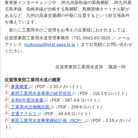
東脊振インターチェンジや、JR九州新幹線の新鳥栖駅、JR九州鹿
児島本線、長崎本線が分岐する鳥栖駅、鳥栖貨物ターミナル駅が
あるなど、九州の高速交通網の中枢に位置するという好立地条件
を備えています。
新たに工業用水のご使用をお考えの企業様におかれましては、
佐賀県東部工業用水道管理事務所（TEL:0942-83-3825 ／ メール
アドレス:
toukousui@pref.saga.lg.jp
）までお気軽にお問い合わせ
ください。
佐賀県東部工業用水道局 職員一同
佐賀県東部工業用水道の概要
事業概要
（PDF：2.33メガバイト）
東部工業用水道事業の経営状況
（PDF：116.1キロバイト）
令和6年度決算書
（PDF：387.4キロバイト）
工業用水設備概念図
（PDF：209キロバイト）
交通アクセス
（PDF：44.4キロバイト）
東部工業用水道事業継続計画（BCP）
（PDF：1.19メガバイ
ト）