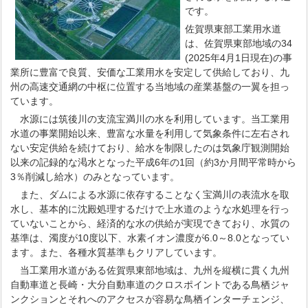
です。
佐賀県東部工業用水道
は、佐賀県東部地域の34
(2025年4月1日現在)の事
業所に豊富で良質、安価な工業用水を安定して供給しており、九
州の高速交通網の中枢に位置する当地域の産業基盤の一翼を担っ
ています。
水源には筑後川の支流宝満川の水を利用しています。当工業用
水道の事業開始以来、豊富な水量を利用して気象条件に左右され
ない安定供給を続けており、給水を制限したのは気象庁観測開始
以来の記録的な渇水となった平成6年の1回（約3か月間平常時から
3％削減し給水）のみとなっています。
また、ダムによる水源に依存することなく宝満川の表流水を取
水し、基本的に沈殿処理するだけで上水道のような水処理を行っ
ていないことから、経済的な水の供給が実現できており、水質の
基準は、濁度が10度以下、水素イオン濃度が6.0～8.0となってい
ます。また、各種水質基準もクリアしています。
当工業用水道がある佐賀県東部地域は、九州を縦横に貫く九州
自動車道と長崎・大分自動車道のクロスポイントである鳥栖ジャ
ンクションとそれへのアクセスが容易な鳥栖インターチェンジ、