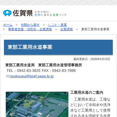
ホーム
分類から探す
しごと・産業
事業者支援・活性化・企業誘致
企業誘致
東部工業用水道事業
東部工業用水道事業
最終更新日：
2026年6月23日
東部工業用水道局 東部工業用水道管理事務所
TEL：0942-83-3825
FAX：0942-83-7888
toukousui@pref.saga.lg.jp
工業用水道のご案内
工業用水道は、工場な
どにおいて冷却水や洗浄
水など工業用として使用
される水を供給する水道