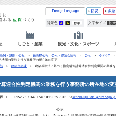
Foreign Language
防災
救急
背景色
文字サイズ
祉
しごと・産業
観光・文化・スポーツ
条例・規則・公報
佐賀県公報・公示・審議会情報
公示
令和6年
定機関の業務を行う事務所の所在地の変更
部
建築住宅課
建築基準法に基づく指定構造計算適合性判定機関の業務を
計算適合性判定機関の業務を行う事務所の所在地の変
課
TEL：0952-25-7164
FAX：0952-25-7316
kenchikujuutaku@pref.saga.lg.
公示
77条の35の8第3項の規定により、次のとおり指定構造計算適合性判定