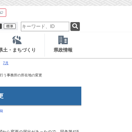
検
索
キ
ー
ワ
県土・まちづくり
県政情報
ー
ド
7月
行う事務所の所在地の変更
更
jp
機関から変更の届出があったので、同条第4項