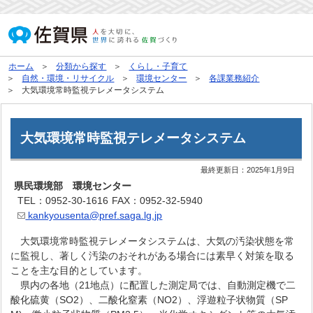
ホーム
分類から探す
くらし・子育て
自然・環境・リサイクル
環境センター
各課業務紹介
大気環境常時監視テレメータシステム
大気環境常時監視テレメータシステム
最終更新日：
2025年1月9日
県民環境部 環境センター
TEL：0952-30-1616
FAX：0952-32-5940
kankyousenta@pref.saga.lg.jp
大気環境常時監視テレメータシステムは、大気の汚染状態を常
に監視し、著しく汚染のおそれがある場合には素早く対策を取る
ことを主な目的としています。
県内の各地（21地点）に配置した測定局では、自動測定機で二
酸化硫黄（SO2）、二酸化窒素（NO2）、浮遊粒子状物質（SP