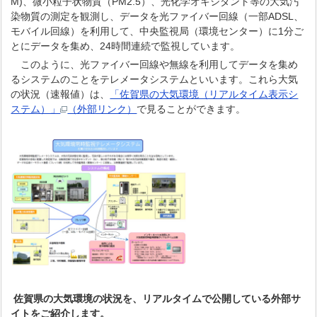
M)、微小粒子状物質（PM2.5）、光化学オキシダント等の大気汚
染物質の測定を観測し、データを光ファイバー回線（一部ADSL、
モバイル回線）を利用して、中央監視局（環境センター）に1分ご
とにデータを集め、24時間連続で監視しています。
このように、光ファイバー回線や無線を利用してデータを集め
るシステムのことをテレメータシステムといいます。これら大気
の状況（速報値）は、
「佐賀県の大気環境（リアルタイム表示シ
ステム）」
（外部リンク）
で見ることができます。
佐賀県の大気環境の状況を、リアルタイムで公開している外部サ
イトをご紹介します。