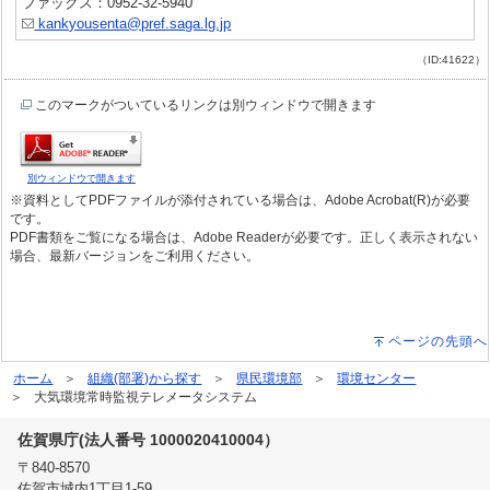
ファックス：0952-32-5940
kankyousenta@pref.saga.lg.jp
（ID:41622）
このマークがついているリンクは別ウィンドウで開きます
別ウィンドウで開きます
※資料としてPDFファイルが添付されている場合は、Adobe Acrobat(R)が必要
です。
PDF書類をご覧になる場合は、Adobe Readerが必要です。正しく表示されない
場合、最新バージョンをご利用ください。
ページの先頭へ
ホーム
組織(部署)から探す
県民環境部
環境センター
大気環境常時監視テレメータシステム
佐賀県庁(法人番号 1000020410004）
〒840-8570
佐賀市城内1丁目1-59