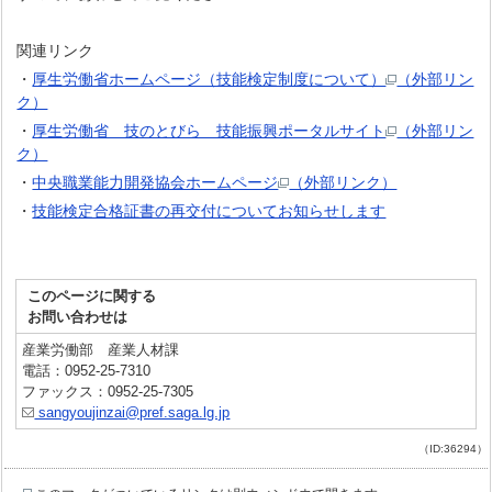
関連リンク
・
厚生労働省ホームページ（技能検定制度について）
（外部リン
ク）
・
厚生労働省 技のとびら 技能振興ポータルサイト
（外部リン
ク）
・
中央職業能力開発協会ホームページ
（外部リンク）
・
技能検定合格証書の再交付についてお知らせします
このページに関する
お問い合わせは
産業労働部 産業人材課
電話：0952-25-7310
ファックス：0952-25-7305
sangyoujinzai@pref.saga.lg.jp
（ID:36294）