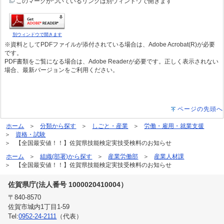
このマークがついているリンクは別ウィンドウで開きます
別ウィンドウで開きます
※資料としてPDFファイルが添付されている場合は、Adobe Acrobat(R)が必要
です。
PDF書類をご覧になる場合は、Adobe Readerが必要です。正しく表示されない
場合、最新バージョンをご利用ください。
ページの先頭へ
ホーム
分類から探す
しごと・産業
労働・雇用・就業支援
資格・試験
【全国最安値！！】佐賀県技能検定実技受検料のお知らせ
ホーム
組織(部署)から探す
産業労働部
産業人材課
【全国最安値！！】佐賀県技能検定実技受検料のお知らせ
佐賀県庁(法人番号 1000020410004）
〒840-8570
佐賀市城内1丁目1-59
Tel:
0952-24-2111
（代表）