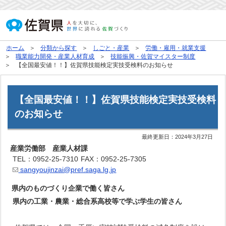
ホーム
分類から探す
しごと・産業
労働・雇用・就業支援
職業能力開発・産業人材育成
技能振興・佐賀マイスター制度
【全国最安値！！】佐賀県技能検定実技受検料のお知らせ
【全国最安値！！】佐賀県技能検定実技受検料
のお知らせ
最終更新日：
2024年3月27日
産業労働部 産業人材課
TEL：0952-25-7310
FAX：0952-25-7305
sangyoujinzai@pref.saga.lg.jp
県内のものづくり企業で働く皆さん
県内の工業・農業・総合系高校等で学ぶ学生の皆さん