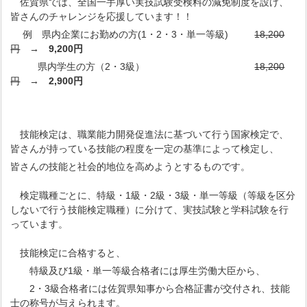
佐賀県では、全国一手厚い実技試験受検料の減免制度を設け、
皆さんのチャレンジを応援しています！！
例 県内企業にお勤めの方(1・2・3・単一等級)
18,200
円
→
9,200円
県内学生の方（2・3級）
18,200
円
→
2,900円
技能検定は、職業能力開発促進法に基づいて行う国家検定で、
皆さんが持っている技能の程度を一定の基準によって検定し、
皆さんの技能と社会的地位を高めようとするものです。
検定職種ごとに、特級・1級・2級・3級・単一等級（等級を区分
しないで行う技能検定職種）に分けて、実技試験と学科試験を行
っています。
技能検定に合格すると、
特級及び1級・単一等級合格者には厚生労働大臣から、
2・3級合格者には佐賀県知事から合格証書が交付され、技能
士の称号が与えられます。