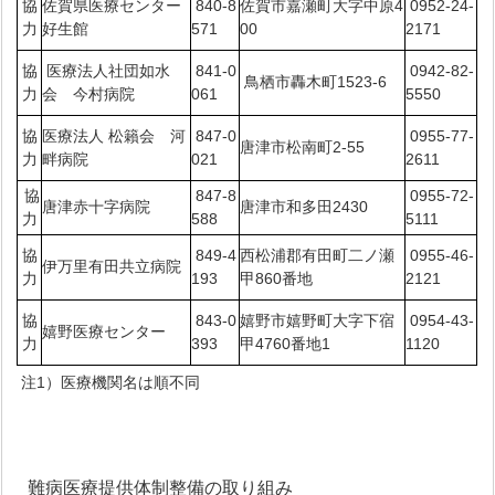
協
佐賀県医療センター
840-8
佐賀市嘉瀬町大字中原4
0952-24-
力
好生館
571
00
2171
協
医療法人社団如水
841-0
0942-82-
鳥栖市轟木町1523-6
力
会 今村病院
061
5550
協
医療法人 松籟会 河
847-0
0955-77-
唐津市松南町2-55
力
畔病院
021
2611
協
847-8
0955-72-
唐津赤十字病院
唐津市和多田2430
力
588
5111
協
849-4
西松浦郡有田町二ノ瀬
0955-46-
伊万里有田共立病院
力
193
甲860番地
2121
協
843-0
嬉野市嬉野町大字下宿
0954-43-
嬉野医療センター
力
393
甲4760番地1
1120
注1）医療機関名は順不同
難病医療提供体制整備の取り組み