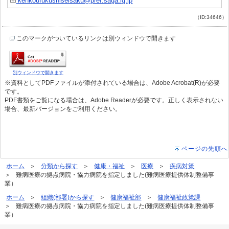
kenkoufukushiseisaku@pref.saga.lg.jp
（ID:34646）
このマークがついているリンクは別ウィンドウで開きます
別ウィンドウで開きます
※資料としてPDFファイルが添付されている場合は、Adobe Acrobat(R)が必要
です。
PDF書類をご覧になる場合は、Adobe Readerが必要です。正しく表示されない
場合、最新バージョンをご利用ください。
ページの先頭へ
ホーム
分類から探す
健康・福祉
医療
疾病対策
難病医療の拠点病院・協力病院を指定しました(難病医療提供体制整備事
業）
ホーム
組織(部署)から探す
健康福祉部
健康福祉政策課
難病医療の拠点病院・協力病院を指定しました(難病医療提供体制整備事
業）