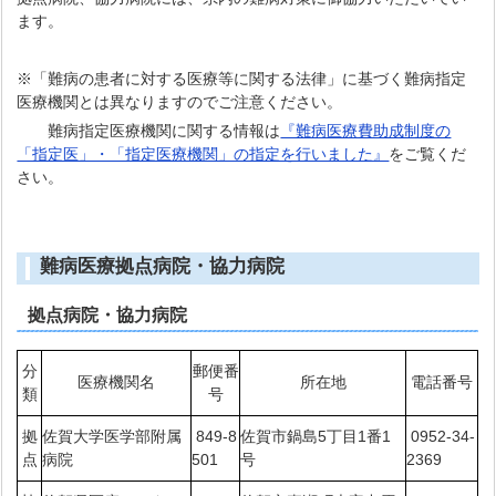
ます。
※「難病の患者に対する医療等に関する法律」に基づく難病指定
医療機関とは異なりますのでご注意ください。
難病指定医療機関に関する情報は
『難病医療費助成制度の
「指定医」・「指定医療機関」の指定を行いました』
をご覧くだ
さい。
難病医療拠点病院・協力病院
拠点病院・協力病院
分
郵便番
医療機関名
所在地
電話番号
類
号
拠
佐賀大学医学部附属
849-8
佐賀市鍋島5丁目1番1
0952-34-
点
病院
501
号
2369