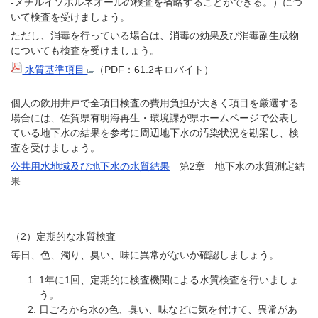
-メチルイソボルネオールの検査を省略することができる。）につ
いて検査を受けましょう。
ただし、消毒を行っている場合は、消毒の効果及び消毒副生成物
についても検査を受けましょう。
水質基準項目
（PDF：61.2キロバイト）
個人の飲用井戸で全項目検査の費用負担が大きく項目を厳選する
場合には、佐賀県有明海再生・環境課が県ホームページで公表し
ている地下水の結果を参考に周辺地下水の汚染状況を勘案し、検
査を受けましょう。
公共用水地域及び地下水の水質結果
第2章 地下水の水質測定結
果
（2）定期的な水質検査
毎日、色、濁り、臭い、味に異常がないか確認しましょう。
1年に1回、定期的に検査機関による水質検査を行いましょ
う。
日ごろから水の色、臭い、味などに気を付けて、異常があ