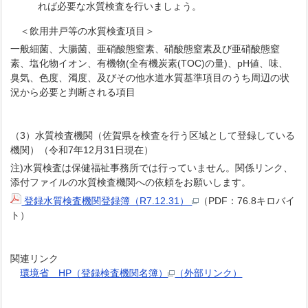
れば必要な水質検査を行いましょう。
＜飲用井戸等の水質検査項目＞
一般細菌、大腸菌、亜硝酸態窒素、硝酸態窒素及び亜硝酸態窒
素、塩化物イオン、有機物(全有機炭素(TOC)の量)、pH値、味、
臭気、色度、濁度、及びその他水道水質基準項目のうち周辺の状
況から必要と判断される項目
（3）水質検査機関（佐賀県を検査を行う区域として登録している
機関）（令和7年12月31日現在）
注)水質検査は保健福祉事務所では行っていません。関係リンク、
添付ファイルの水質検査機関への依頼をお願いします。
登録水質検査機関登録簿（R7.12.31）
（PDF：76.8キロバイ
ト）
関連リンク
環境省 HP（登録検査機関名簿）
（外部リンク）