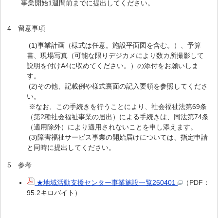
事業開始1週間前までに提出してください。
4 留意事項
(1)事業計画（様式は任意。施設平面図を含む。）、予算
書、現場写真（可能な限りデジカメにより数カ所撮影して
説明を付けA4に収めてください。）の添付をお願いしま
す。
(2)その他、記載例や様式裏面の記入要領を参照してくださ
い。
※なお、この手続きを行うことにより、社会福祉法第69条
（第2種社会福祉事業の届出）による手続きは、同法第74条
（適用除外）により適用されないことを申し添えます。
(3)障害福祉サービス事業の開始届けについては、指定申請
と同時に提出してください。
5 参考
★地域活動支援センター事業施設一覧260401
（PDF：
95.2キロバイト）