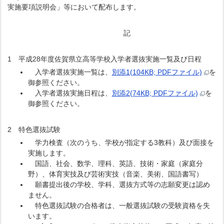
実施要項説明会」等において配布します。
記
1 平成28年度佐賀県立高等学校入学者選抜実施一覧及び日程
入学者選抜実施一覧は、
別添1(104KB; PDFファイル)
を
御参照ください。
入学者選抜実施日程は、
別添2(74KB; PDFファイル)
を
御参照ください。
2 特色選抜試験
学力検査（次のうち、学校が指定する3教科）及び面接を
実施します。
国語、社会、数学、理科、英語、技術・家庭（家庭分
野）、体育実技及び芸術実技（音楽、美術、国語書写）
願書提出後の学校、学科、選抜方式等の志願変更は認め
ません。
特色選抜試験の合格者は、一般選抜試験の受験資格を失
います。