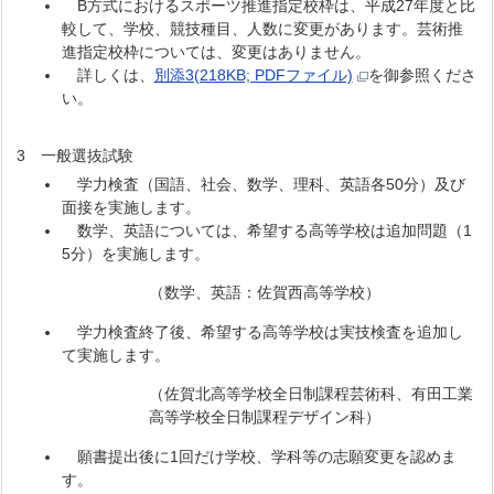
B方式におけるスポーツ推進指定校枠は、平成27年度と比
較して、学校、競技種目、人数に変更があります。芸術推
進指定校枠については、変更はありません。
詳しくは、
別添3(218KB; PDFファイル)
を御参照くださ
い。
3 一般選抜試験
学力検査（国語、社会、数学、理科、英語各50分）及び
面接を実施します。
数学、英語については、希望する高等学校は追加問題（1
5分）を実施します。
（数学、英語：佐賀西高等学校）
学力検査終了後、希望する高等学校は実技検査を追加し
て実施します。
（佐賀北高等学校全日制課程芸術科、有田工業
高等学校全日制課程デザイン科）
願書提出後に1回だけ学校、学科等の志願変更を認めま
す。