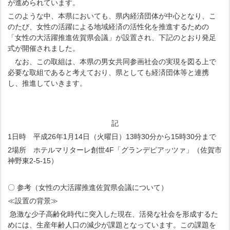
が進められています。
このような中、本県においても、県内経済団体が中心となり、こ
のたび、女性の活躍による地域経済の活性化を推進するための
「女性の大活躍推進佐賀県会議」が設置され、下記のとおり発足
式が開催されました。
なお、この取組は、本県の男女共同参画社会の実現を図る上で
必要な取組であると考えており、県としても経済団体等と連携
し、推進していきます。
記
1日時 平成26年1月14日（火曜日）13時30分から15時30分まで
2場所 ホテルマリターレ創世4F「グランデピアッツァ」（佐賀市
神野東2-5-15）
〇 参考（女性の大活躍推進佐賀県会議について）
≪設置の背景≫
急激な少子高齢化時代に突入した現在、活発な社会を形成するた
めには、生産年齢人口の減少が課題となっています。この課題を