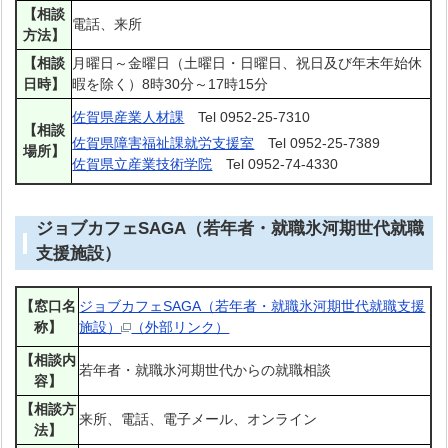
【相談
電話、来所
方法】
【相談
月曜日～金曜日（土曜日・日曜日、祝日及び年末年始休
日時】
暇を除く）8時30分～17時15分
佐賀県産業人材課
Tel 0952-25-7310
【相談
佐賀県障害福祉課就労支援室
Tel 0952-25-7389
場所】
佐賀県立産業技術学院
Tel 0952-74-4330
ジョブカフェSAGA（若年者・就職氷河期世代就職
支援施設）
【窓口名
ジョブカフェSAGA（若年者・就職氷河期世代就職支援
称】
施設）
（外部リンク）
【相談内
若年者・就職氷河期世代からの就職相談
容】
【相談方
来所、電話、電子メール、オンライン
法】