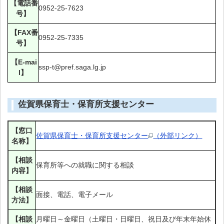
【電話番
0952-25-7623
号】
【FAX番
0952-25-7335
号】
【E-mai
ssp-t@pref.saga.lg.jp
l】
佐賀県保育士・保育所支援センター
【窓口
佐賀県保育士・保育所支援センター
（外部リンク）
名称】
【相談
保育所等への就職に関する相談
内容】
【相談
面接、電話、電子メール
方法】
【相談
月曜日～金曜日（土曜日・日曜日、祝日及び年末年始休