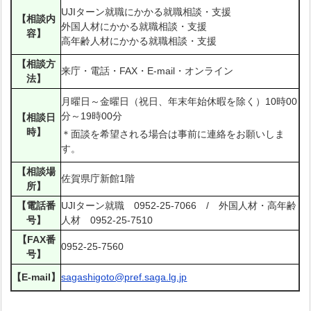
UJIターン就職にかかる就職相談・支援
【相談内
外国人材にかかる就職相談・支援
容】
高年齢人材にかかる就職相談・支援
【相談方
来庁・電話・FAX・E-mail・オンライン
法】
月曜日～金曜日（祝日、年末年始休暇を除く）10時00
分～19時00分
【相談日
時】
＊面談を希望される場合は事前に連絡をお願いしま
す。
【相談場
佐賀県庁新館1階
所】
【電話番
UJIターン就職 0952-25-7066 / 外国人材・高年齢
号】
人材 0952-25-7510
【FAX番
0952-25-7560
号】
【E-mail】
sagashigoto@pref.saga.lg.jp