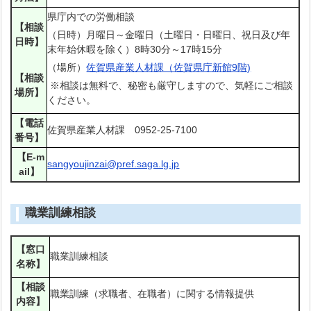
県庁内での労働相談
【相談
（日時）月曜日～金曜日（土曜日・日曜日、祝日及び年
日時】
末年始休暇を除く）8時30分～17時15分
（場所）
佐賀県産業人材課（佐賀県庁新館9階)
【相談
※相談は無料で、秘密も厳守しますので、気軽にご相談
場所】
ください。
【電話
佐賀県産業人材課 0952-25-7100
番号】
【E-m
sangyoujinzai@pref.saga.lg.jp
ail】
職業訓練相談
【窓口
職業訓練相談
名称】
【相談
職業訓練（求職者、在職者）に関する情報提供
内容】