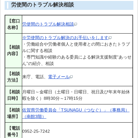
労使間のトラブル解決相談
【窓口
労使間のトラブル解決相談
名称】
※労使間のトラブル解決のお手伝いをします
・労働組合や労働者個人と使用者との間におきたトラブ
【相談
ルに関する相談
内容】
・専門知識や経験のある委員による解決支援制度“あっせ
ん”の紹介、相談
【相談
来庁、電話、
電子メール
方法】
【相談
月曜日～金曜日（土曜日・日曜日、祝日及び年末年始休
日時】
暇を除く）8時30分～17時15分
【相談
佐賀県労働委員会「TSUNAGU（つなぐ）」（事務局）
場所】
（南館3階）
【電話
0952-25-7242
番号】