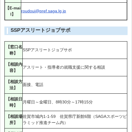
【E-mai
roudoui@pref.saga.lg.jp
l】
SSPアスリートジョブサポ
【窓口名
SSPアスリートジョブサポ
称】
【相談内
アスリート・指導者の就職支援に関する相談
容】
【相談方
面接、電話
法】
【相談日
月曜日～金曜日、8時30分～17時15分
時】
【相談場
佐賀市城内1-1-59 佐賀県庁新館6階（SAGAスポーツピ
所】
ラミッド推進チーム内）