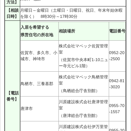
方法】
【相談
月曜日～金曜日（土曜日・日曜日、祝日、年末年始休暇
日時】
を除く） 8時30分～17時30分
入居を希望する
相談場所
電話番号
県営住宅の所在地
株式会社マベック佐賀管理
室
佐賀市、多久市、小
0952-20
城市、神埼市
-2500
（佐賀市中央本町1-10ニュ
ー寺元ビル1階）
株式会社マベック鳥栖管理
0942-81
室
鳥栖市、三養基郡
-3020
（鳥栖総合庁舎別館）
【電話
番号】
川原建設株式会社唐津管理
0955-70
室
唐津市
-1557
（唐津総合庁舎別館）
川原建設株式会社伊万里管
0955-20