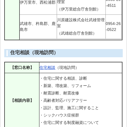
理室
伊万里市、西松浦郡
-4511
（伊万里総合庁舎別館）
川原建設株式会社武雄管理
武雄市、杵島郡、鹿
0954-26
室
島市
-0522
（武雄総合庁舎別館）
住宅相談（現地訪問）
【窓口名称】
住宅相談
（現地訪問）
・住宅に関する相談、診断
・新築、増改築、リフォーム
・耐震診断、耐震改修
【相談内容】
・高齢者対応バリアフリー
・設計、監理、施工に関すること
・シックハウス症候群
・住宅に関する制度融資について