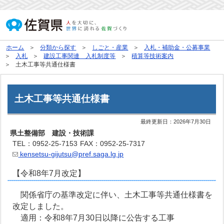
ホーム
分類から探す
しごと・産業
入札・補助金・公募事業
入札
建設工事関連 入札制度等
積算等技術案内
土木工事等共通仕様書
土木工事等共通仕様書
最終更新日：
2026年7月30日
県土整備部 建設・技術課
TEL：0952-25-7153
FAX：0952-25-7317
kensetsu-gijutsu@pref.saga.lg.jp
【令和8年7月改定】
関係省庁の基準改定に伴い、土木工事等共通仕様書を
改定しました。
適用：令和8年7月30日以降に公告する工事