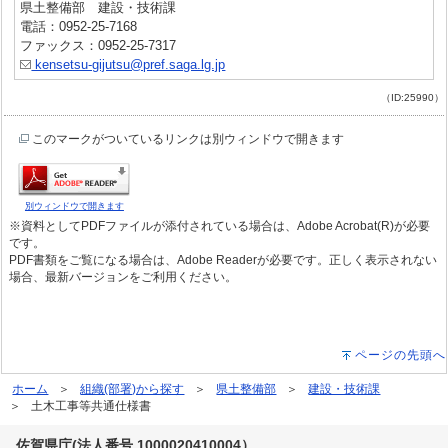
県土整備部 建設・技術課
電話：0952-25-7168
ファックス：0952-25-7317
kensetsu-gijutsu@pref.saga.lg.jp
（ID:25990）
このマークがついているリンクは別ウィンドウで開きます
別ウィンドウで開きます
※資料としてPDFファイルが添付されている場合は、Adobe Acrobat(R)が必要
です。
PDF書類をご覧になる場合は、Adobe Readerが必要です。正しく表示されない
場合、最新バージョンをご利用ください。
ページの先頭へ
ホーム
組織(部署)から探す
県土整備部
建設・技術課
土木工事等共通仕様書
佐賀県庁(法人番号 1000020410004）