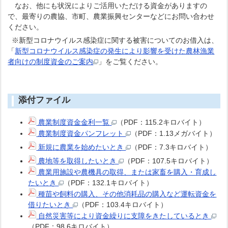
なお、他にも状況によりご活用いただける資金がありますの
で、最寄りの農協、市町、農業振興センターなどにお問い合わせ
ください。
※新型コロナウイルス感染症に関する被害についてのお借入は、
「
新型コロナウイルス感染症の発生により影響を受けた農林漁業
者向けの制度資金のご案内
」をご覧ください。
添付ファイル
農業制度資金金利一覧
（PDF：115.2キロバイト）
農業制度資金パンフレット
（PDF：1.13メガバイト）
新規に農業を始めたいとき
（PDF：7.3キロバイト）
農地等を取得したいとき
（PDF：107.5キロバイト）
農業用施設や農機具の取得、または家畜を購入・育成し
たいとき
（PDF：132.1キロバイト）
種苗や飼料の購入、その他消耗品の購入など運転資金を
借りたいとき
（PDF：103.4キロバイト）
自然災害等により資金繰りに支障をきたしているとき
（PDF：98.6キロバイト）