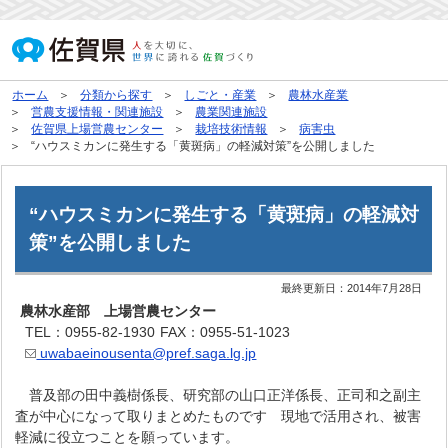
ホーム
分類から探す
しごと・産業
農林水産業
営農支援情報・関連施設
農業関連施設
佐賀県上場営農センター
栽培技術情報
病害虫
“ハウスミカンに発生する「黄斑病」の軽減対策”を公開しました
“ハウスミカンに発生する「黄斑病」の軽減対
策”を公開しました
最終更新日：
2014年7月28日
農林水産部 上場営農センター
TEL：0955-82-1930
FAX：0955-51-1023
uwabaeinousenta@pref.saga.lg.jp
普及部の田中義樹係長、研究部の山口正洋係長、正司和之副主
査が中心になって取りまとめたものです 現地で活用され、被害
軽減に役立つことを願っています。