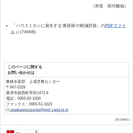
（所長 田代暢哉）
「ハウスミカンに発生する‘黄斑病’の軽減対策」の
PDFファイ
ル
(746KB)
このページに関する
お問い合わせは
農林水産部 上場営農センター
〒847-0326
唐津市鎮西町早田1471-6
電話：0955-82-1930
ファックス：0955-51-1023
uwabaeinousenta@pref.saga.lg.jp
（ID:23661）