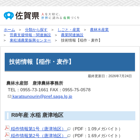
ホーム
分類から探す
しごと・産業
農林水産業
営農支援情報・関連施設
農業関連施設
東松浦農業振興センター
技術情報【稲作・麦作】
技術情報【稲作・麦作】
最終更新日：
2026年7月24日
農林水産部 唐津農林事務所
TEL：0955-73-1661
FAX：0955-75-0578
karatsunourin@pref.saga.lg.jp
R8年産 水稲 唐津地区
稲作情報第1号（唐津地区）
（PDF：1.09メガバイト）
稲作情報第2号（唐津地区）
（PDF：1.69メガバイト）