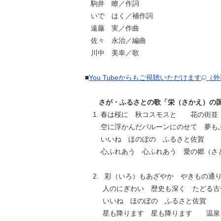
駒井 瞭／作詞
いで はく／補作詞
遠藤 実／作曲
佐々 永治／編曲
川中 美幸／歌
■
You Tubeからもご視聴いただけます
（外
さが・ふるさとの歌「栄（さかえ）の国
春は桜に 秋コスモスと 花の街並
空に浮かんだバルーンにのせて 夢も
いいね ほのぼの ふるさと佐賀
心ふれあう 心ふれあう 愛の郷（さ
2. 彩（いろ）もあざやか やきもの通
人のにぎわい 歴史も深く たどる古
いいね ほのぼの ふるさと佐賀
星も降ります 星も降ります 温泉