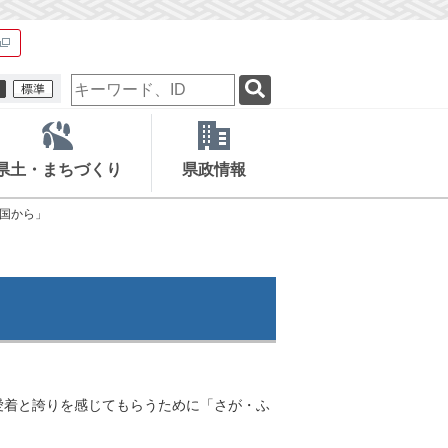
検
索
キ
ー
ワ
県土・まちづくり
県政情報
ー
ド
国から」
愛着と誇りを感じてもらうために「さが・ふ