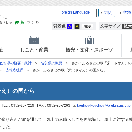
Foreign Language
防災
救急
背景色
文字サイズ
祉
しごと・産業
観光・文化・スポーツ
佐賀県の概要・統計
佐賀県の概要
さが・ふるさとの歌「栄（さかえ）の
広報広聴課
さが・ふるさとの歌「栄（さかえ）の国から」
かえ）の国から」
TEL：0952-25-7219
FAX：0952-25-7263
kouhou-kouchou@pref.saga.lg.jp
に盛り込んだ歌を通して、郷土の素晴らしさを再認識し、郷土に対する
ました。