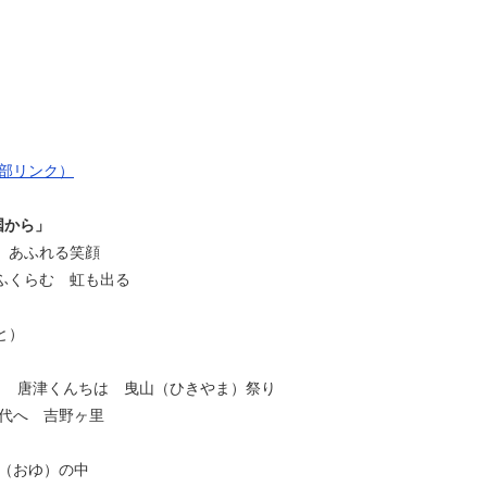
部リンク）
から」
 あふれる笑顔
ふくらむ 虹も出る
と）
り 唐津くんちは 曳山（ひきやま）祭り
代へ 吉野ヶ里
（おゆ）の中