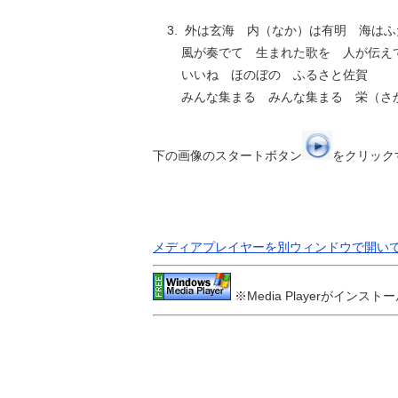
3. 外は玄海 内（なか）は有明 海はふ
風が奏でて 生まれた歌を 人が伝え
いいね ほのぼの ふるさと佐賀
みんな集まる みんな集まる 栄（さ
下の画像のスタートボタン
をクリックす
メディアプレイヤーを別ウィンドウで開い
※Media Playerがイ