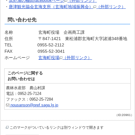
・
浜野浦の棚田facebookページ
（外部リンク）
・
唐津観光協会玄海支所（玄海町地域振興会）
（外部リンク）
問い合わせ先
名称 玄海町役場 企画商工課
住所 〒847-1421 東松浦郡玄海町大字諸浦348番地
TEL 0955-52-2112
FAX 0955-52-3041
ホームページ
玄海町役場
（外部リンク）
このページに関する
お問い合わせは
農林水産部 農山村課
電話：0952-25-7124
ファックス：0952-25-7284
nousanson@pref.saga.lg.jp
（ID:20961）
このマークがついているリンクは別ウィンドウで開きます