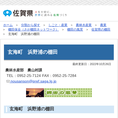
ホーム
分類から探す
しごと・産業
農林水産業
農業
棚田保全（さが棚田ネットワーク）
棚田の風景
佐賀県の棚田
玄海町 浜野浦の棚田
玄海町 浜野浦の棚田
最終更新日：
2022年10月26日
農林水産部 農山村課
TEL：0952-25-7124
FAX：0952-25-7284
nousanson@pref.saga.lg.jp
玄海町 浜野浦の棚田