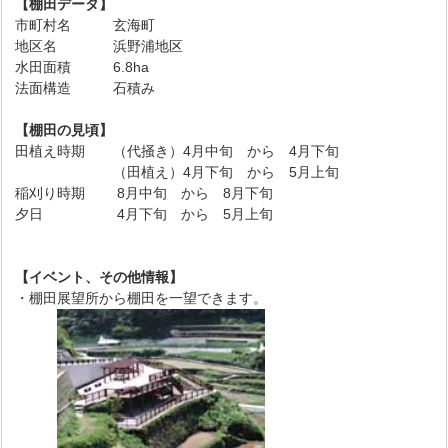
【棚田データ】
市町村名 玄海町
地区名 浜野浦地区
水田面積 6.8ha
法面構造 石積み
【棚田の見頃】
田植え時期 （代掻き）4月中旬 から 4月下旬
（田植え）4月下旬 から 5月上旬
稲刈り時期 8月中旬 から 8月下旬
夕日 4月下旬 から 5月上旬
【イベント、その他情報】
・棚田展望所から棚田を一望できます。