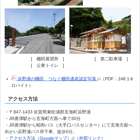
[ 棚田展望所 ] [ 第二駐車場 ]
[ 公衆トイレ ]
浜野浦の棚田 つなぐ棚田遺産認定写真
（PDF：248.1キ
ロバイト）
アクセス方法
・〒847-1433 佐賀県東松浦郡玄海町浜野浦
・JR唐津駅から玄海町方面へ車で30分
・JR唐津駅から昭和バス（大手口バスセンター）にて玄海方面へ
向かい浜野浦バス停下車、徒歩5分。
・
アクセス方法（Googleマップ）
（外部リンク）