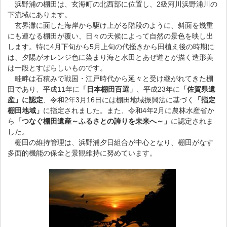
浜野浦の棚田は、玄海町の北西部に位置し、2級河川浜野浦川の
下流域にあります。
玄界灘に面した海岸から駆け上がる階段のように、斜面を幾重
にも連なる棚田が覆い、日々の天候によって自然の景色を映し出
します。特に4月下旬から5月上旬の代掻きから田植え後の時期に
は、夕陽がオレンジ色に染まり海と水田とあぜ道とが描く造形美
は一段とすばらしいものです。
畦畔は石積みで戦国・江戸時代から延々と受け継がれてきた棚
田であり、平成11年に
「日本棚田百選」
、平成23年に
「佐賀県遺
産」に認定
、令和2年3月16日には棚田地域振興法に基づく
「指定
棚田地域」
に指定
されました。また、令和4年2月に農林水産省か
ら
「つなぐ棚田遺産～ふるさとの誇りを未来へ～」
に認定されま
した。
棚田の維持管理は、浜野浦夕日組合が中心となり、棚田がなす
多面的機能の保全と景観維持に努めています。