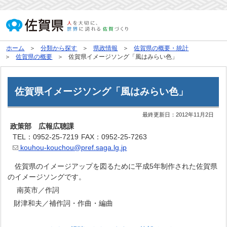
ホーム
分類から探す
県政情報
佐賀県の概要・統計
佐賀県の概要
佐賀県イメージソング「風はみらい色」
佐賀県イメージソング「風はみらい色」
最終更新日：
2012年11月2日
政策部 広報広聴課
TEL：0952-25-7219
FAX：0952-25-7263
kouhou-kouchou@pref.saga.lg.jp
佐賀県のイメージアップを図るために平成5年制作された佐賀県
のイメージソングです。
南英市／作詞
財津和夫／補作詞・作曲・編曲