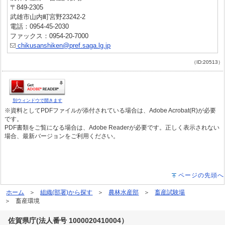
〒849-2305
武雄市山内町宮野23242-2
電話：0954-45-2030
ファックス：0954-20-7000
chikusanshiken@pref.saga.lg.jp
（ID:20513）
別ウィンドウで開きます
※資料としてPDFファイルが添付されている場合は、Adobe Acrobat(R)が必要
です。
PDF書類をご覧になる場合は、Adobe Readerが必要です。正しく表示されない
場合、最新バージョンをご利用ください。
ページの先頭へ
ホーム
組織(部署)から探す
農林水産部
畜産試験場
畜産環境
佐賀県庁(法人番号 1000020410004）