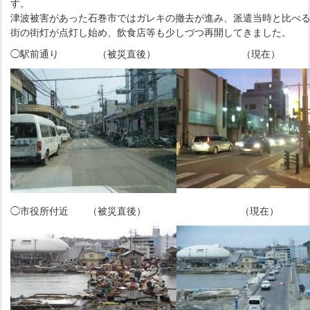
す。
津波被害があった石巻市ではガレキの撤去が進み、派遣当時と比べ
街の街灯が点灯し始め、飲食店等も少しづつ再開してきました。
◯駅前通り （被災直後）
（現在）
◯市役所付近 （被災直後）
（現在）