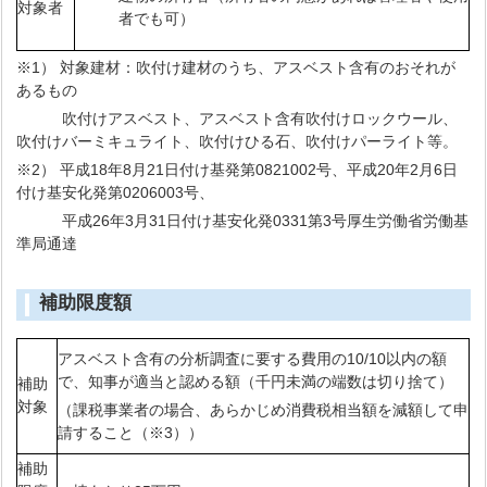
対象者
者でも可）
※1） 対象建材：吹付け建材のうち、アスベスト含有のおそれが
あるもの
吹付けアスベスト、アスベスト含有吹付けロックウール、
吹付けバーミキュライト、吹付けひる石、吹付けパーライト等。
※2） 平成18年8月21日付け基発第0821002号、平成20年2月6日
付け基安化発第0206003号、
平成26年3月31日付け基安化発0331第3号厚生労働省労働基
準局通達
補助限度額
アスベスト含有の分析調査に要する費用の10/10以内の額
で、知事が適当と認める額（千円未満の端数は切り捨て）
補助
対象
（課税事業者の場合、あらかじめ消費税相当額を減額して申
請すること（※3））
補助