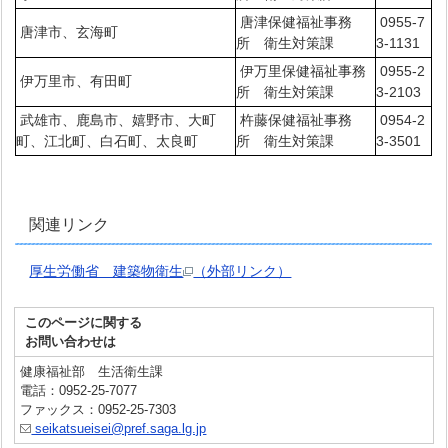
唐津保健福祉事務
0955-7
唐津市、玄海町
所 衛生対策課
3-1131
伊万里保健福祉事務
0955-2
伊万里市、有田町
所 衛生対策課
3-2103
武雄市、鹿島市、嬉野市、大町
杵藤保健福祉事務
0954-2
町、江北町、白石町、太良町
所 衛生対策課
3-3501
関連リンク
厚生労働省 建築物衛生
（外部リンク）
このページに関する
お問い合わせは
健康福祉部 生活衛生課
電話：0952-25-7077
ファックス：0952-25-7303
seikatsueisei@pref.saga.lg.jp