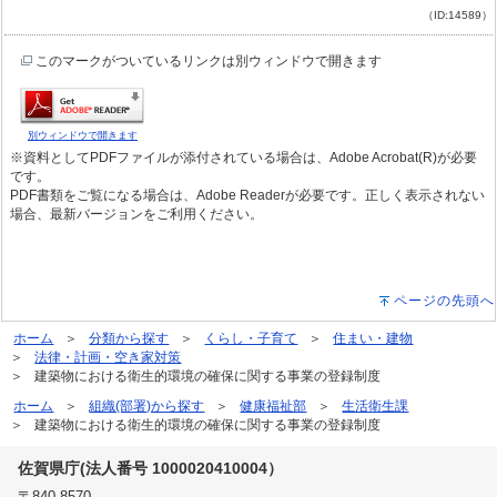
（ID:14589）
このマークがついているリンクは別ウィンドウで開きます
別ウィンドウで開きます
※資料としてPDFファイルが添付されている場合は、Adobe Acrobat(R)が必要
です。
PDF書類をご覧になる場合は、Adobe Readerが必要です。正しく表示されない
場合、最新バージョンをご利用ください。
ページの先頭へ
ホーム
分類から探す
くらし・子育て
住まい・建物
法律・計画・空き家対策
建築物における衛生的環境の確保に関する事業の登録制度
ホーム
組織(部署)から探す
健康福祉部
生活衛生課
建築物における衛生的環境の確保に関する事業の登録制度
佐賀県庁(法人番号 1000020410004）
〒840-8570