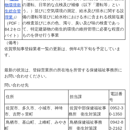
の運転、日常的な点検及び補修（以下「運転等」とい
物環境衛
う。）並びに空気環境の測定、給水及び排水に関する設
生総合管
備の運転等並びに給水栓における水に含まれる残留塩素
理業
の検査並びに水の色、濁り、臭い及び味の検査であっ
（PDF：
て、特定建築物の衛生的環境の維持管理に必要な程度の
84.2キロ
ものを併せ行う事業
バイト）
（備考）
佐賀県知事登録業者一覧の更新は、例年4月下旬を予定していま
す。
最新の状況は、登録営業所の所在地を所管する保健福祉事務所に
お問い合わせください。
問い合わせ先
電話番
住所
担当課
号
佐賀市、多久市、小城市、神埼
佐賀中部保健福祉事
0952-3
市、吉野ヶ里町
務所 衛生対策課
0-1350
鳥栖市、基山町、上峰町、みやき
鳥栖保健福祉事務
0942-8
町
所 衛生対策課
3-2162