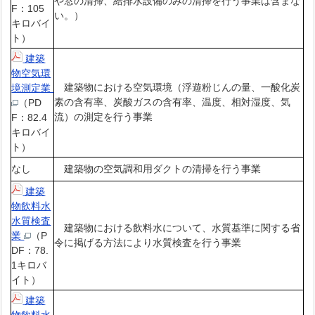
や窓の清掃、給排水設備のみの清掃を行う事業は含まな
F：105
い。）
キロバイ
ト）
建築
物空気環
建築物における空気環境（浮遊粉じんの量、一酸化炭
境測定業
素の含有率、炭酸ガスの含有率、温度、相対湿度、気
（PD
流）の測定を行う事業
F：82.4
キロバイ
ト）
なし
建築物の空気調和用ダクトの清掃を行う事業
建築
物飲料水
水質検査
建築物における飲料水について、水質基準に関する省
業
（P
令に掲げる方法により水質検査を行う事業
DF：78.
1キロバ
イト）
建築