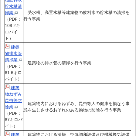
物飲料水
貯水槽清
受水槽、高置水槽等建築物の飲料水の貯水槽の清掃を
掃業
行う事業
（PDF：
108.2キ
ロバイ
ト）
建築
物排水管
清掃業
建築物の排水管の清掃を行う事業
（PDF：
81.6キロ
バイト）
建築
物ねずみ
昆虫等防
建築物内におけるねずみ、昆虫等人の健康を損なう事
除業
態を生じさせるおそれのある動物の防除を行う事業
（PDF：
87キロバ
イト）
建築物における清掃、空気調和設備及び機械換気設備
建築