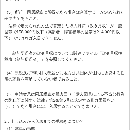
（3）所得（同居親族に所得がある場合は合算する）が定められた
基準内であること。
法律で定められた方法で算定した収入月額（政令月収）が一般
世帯で158,000円以下（高齢者・障害者等の世帯は214,000円以
下）でなければ入居できません。
給与所得者の政令月収については関連ファイル「政令月収換
算表（給与所得者）」を参照してください。
（4）県税及び市町村民税並びに地方公共団体が住民に賃貸する住
宅の家賃を滞納していない者であること。
（5）申請者又は同居親族が暴力団（「暴力団員による不当な行為
の防止等に関する法律」第2条第6号に規定する暴力団員をい
う。）である場合には、入居することができません。
2．申し込みから入居までの手続きについて
（1）募集の形態