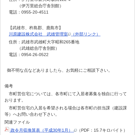
（伊万里総合庁舎別館）
電話：0955-20-4511
【武雄市、杵島郡、鹿島市】
川原建設株式会社 武雄管理室
（外部リンク）
住所：武雄市武雄町大字昭和265番地
（武雄総合庁舎別館）
電話：0954-26-0522
御不明な点などありましたら、お気軽にご相談下さい。
備考
市町営住宅については、各市町にて入居者募集を独自に行って
おります。
市町営住宅の入居を希望される場合は各市町の担当課（建設課
等）へお問い合わせ下さい。
関連ファイル
政令月収換算表（平成30年1月）
（PDF：15.7キロバイト）