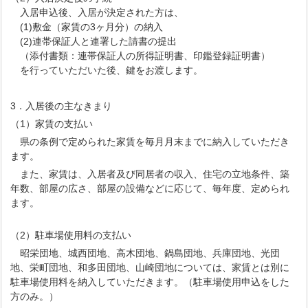
入居申込後、入居が決定された方は、
(1)敷金（家賃の3ヶ月分）の納入
(2)連帯保証人と連署した請書の提出
（添付書類：連帯保証人の所得証明書、印鑑登録証明書）
を行っていただいた後、鍵をお渡します。
3．入居後の主なきまり
（1）家賃の支払い
県の条例で定められた家賃を毎月月末までに納入していただき
ます。
また、家賃は、入居者及び同居者の収入、住宅の立地条件、築
年数、部屋の広さ、部屋の設備などに応じて、毎年度、定められ
ます。
（2）駐車場使用料の支払い
昭栄団地、城西団地、高木団地、鍋島団地、兵庫団地、光団
地、栄町団地、和多田団地、山崎団地については、家賃とは別に
駐車場使用料を納入していただきます。（駐車場使用申込をした
方のみ。）