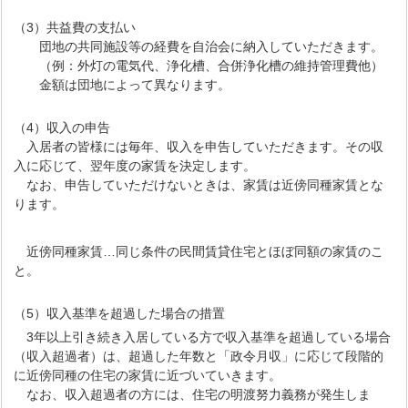
（3）共益費の支払い
団地の共同施設等の経費を自治会に納入していただきます。
（例：外灯の電気代、浄化槽、合併浄化槽の維持管理費他）
金額は団地によって異なります。
（4）収入の申告
入居者の皆様には毎年、収入を申告していただきます。その収
入に応じて、翌年度の家賃を決定します。
なお、申告していただけないときは、家賃は近傍同種家賃とな
ります。
近傍同種家賃…同じ条件の民間賃貸住宅とほぼ同額の家賃のこ
と。
（5）収入基準を超過した場合の措置
3年以上引き続き入居している方で収入基準を超過している場合
（収入超過者）は、超過した年数と「政令月収」に応じて段階的
に近傍同種の住宅の家賃に近づいていきます。
なお、収入超過者の方には、住宅の明渡努力義務が発生しま