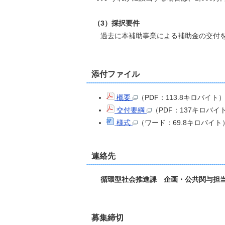
（3）採択要件
過去に本補助事業による補助金の交付を
添付ファイル
概要
（PDF：113.8キロバイト
交付要綱
（PDF：137キロバイ
様式
（ワード：69.8キロバイト
連絡先
循環型社会推進課 企画・公共関与担当 電
募
集締切