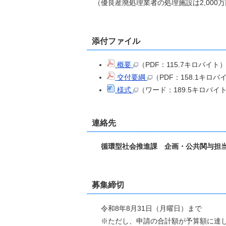
（優良産廃処理業者の処理施設は2,000
添付ファイル
概要
（PDF：115.7キロバイト
交付要綱
（PDF：158.1キロバ
様式
（ワード：189.5キロバイ
連絡先
循環型社会推進課 企画・公共関与担当 電
募
集締切
令和8年8月31日（月曜日）まで
※ただし、申請の合計額が予算額に達し