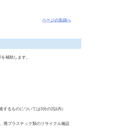
ページの先頭へ
部を補助します。
進するものについては3分の2以内）
ル、廃プラスチック類のリサイクル施設