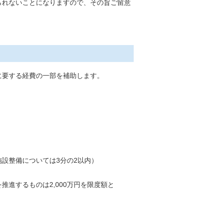
られないことになりますので、その旨ご留意
に要する経費の一部を補助します。
設整備については3分の2以内）
進するものは2,000万円を限度額と