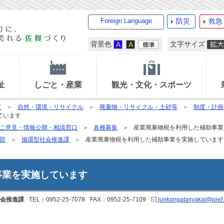
Foreign Language
防災
救急
背景色
文字サイズ
祉
しごと・産業
観光・文化・スポーツ
て
自然・環境・リサイクル
廃棄物・リサイクル・土砂等
制度・計画
ています
ご意見・情報公開・相談窓口
各種募集
産業廃棄物税を利用した補助事業
部
循環型社会推進課
産業廃棄物税を利用した補助事業を実施しています
事業を実施しています
会推進課
TEL：0952-25-7078
FAX：0952-25-7109
junkangatasyakai@pref.