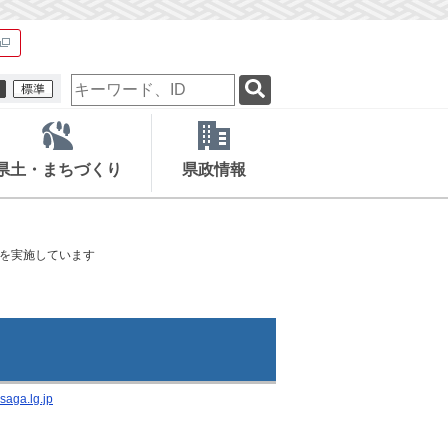
検
索
キ
ー
ワ
県土・まちづくり
県政情報
ー
ド
を実施しています
saga.lg.jp