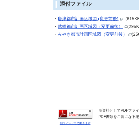
添付ファイル
・
唐津都市計画区域図 (変更前後)
(615K
・
武雄都市計画区域図（変更前後）
(295
・
みやき都市計画区域図（変更前後）
(2
※資料としてPDFファイル
PDF書類をご覧になる場
別ウィンドウで開きます