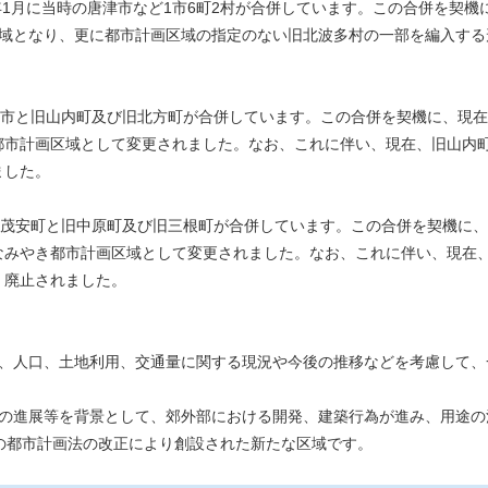
年1月に当時の唐津市など1市6町2村が合併しています。この合併を契
区域となり、更に都市計画区域の指定のない旧北波多村の一部を編入する
雄市と旧山内町及び旧北方町が合併しています。この合併を契機に、現
都市計画区域として変更されました。なお、これに伴い、現在、旧山内
ました。
北茂安町と旧中原町及び旧三根町が合併しています。この合併を契機に
なみやき都市計画区域として変更されました。なお、これに伴い、現在
、廃止されました。
件、人口、土地利用、交通量に関する現況や今後の推移などを考慮して、
ンの進展等を背景として、郊外部における開発、建築行為が進み、用途の
の都市計画法の改正により創設された新たな区域です。