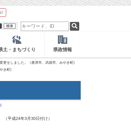
検
索
キ
ー
ワ
県土・まちづくり
県政情報
ー
ド
変更をしました。（唐津市、武雄市、みやき町)
やき町)
p
（平成24年3月30日付け）