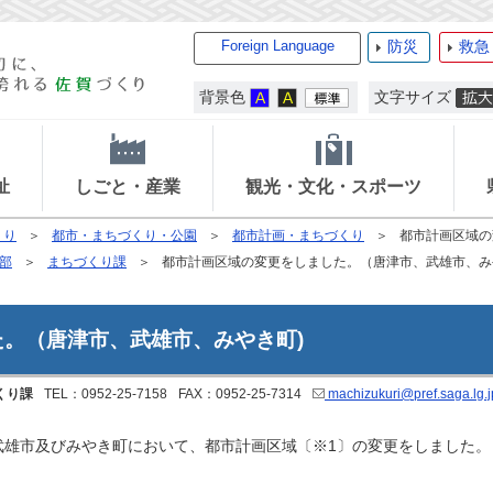
Foreign Language
防災
救急
背景色
文字サイズ
祉
しごと・産業
観光・文化・スポーツ
くり
都市・まちづくり・公園
都市計画・まちづくり
都市計画区域の
部
まちづくり課
都市計画区域の変更をしました。（唐津市、武雄市、み
。（唐津市、武雄市、みやき町)
くり課
TEL：0952-25-7158
FAX：0952-25-7314
machizukuri@pref.saga.lg.j
市及びみやき町において、都市計画区域〔※1〕の変更をしました。 