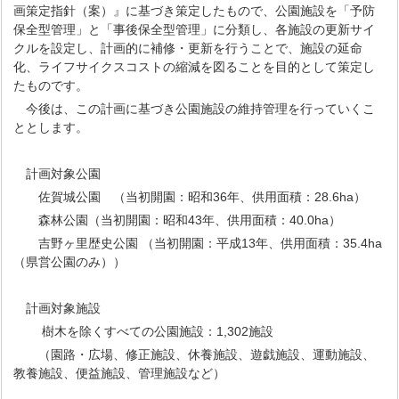
画策定指針（案）』に基づき策定したもので、公園施設を「予防
保全型管理」と「事後保全型管理」に分類し、各施設の更新サイ
クルを設定し、計画的に補修・更新を行うことで、施設の延命
化、ライフサイクスコストの縮減を図ることを目的として策定し
たものです。
今後は、この計画に基づき公園施設の維持管理を行っていくこ
ととします。
計画対象公園
佐賀城公園 （当初開園：昭和36年、供用面積：28.6ha）
森林公園（当初開園：昭和43年、供用面積：40.0ha）
吉野ヶ里歴史公園 （当初開園：平成13年、供用面積：35.4ha
（県営公園のみ））
計画対象施設
樹木を除くすべての公園施設：1,302施設
（園路・広場、修正施設、休養施設、遊戯施設、運動施設、
教養施設、便益施設、管理施設など）