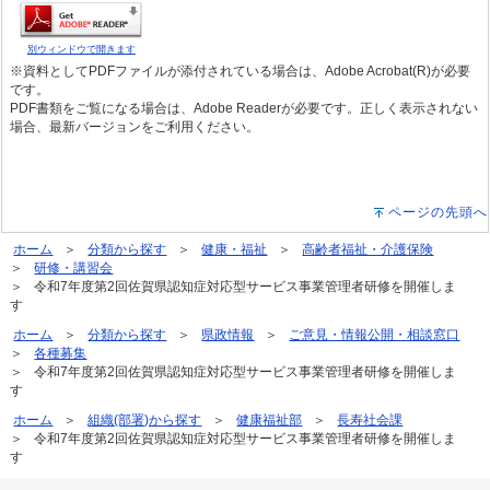
別ウィンドウで開きます
※資料としてPDFファイルが添付されている場合は、Adobe Acrobat(R)が必要
です。
PDF書類をご覧になる場合は、Adobe Readerが必要です。正しく表示されない
場合、最新バージョンをご利用ください。
ページの先頭へ
ホーム
分類から探す
健康・福祉
高齢者福祉・介護保険
研修・講習会
令和7年度第2回佐賀県認知症対応型サービス事業管理者研修を開催しま
す
ホーム
分類から探す
県政情報
ご意見・情報公開・相談窓口
各種募集
令和7年度第2回佐賀県認知症対応型サービス事業管理者研修を開催しま
す
ホーム
組織(部署)から探す
健康福祉部
長寿社会課
令和7年度第2回佐賀県認知症対応型サービス事業管理者研修を開催しま
す