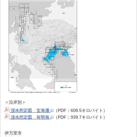
＜沿岸別＞
浸水想定図 玄海灘
（PDF：608.5キロバイト）
浸水想定図 有明海
（PDF：939.7キロバイト）
伊万里市