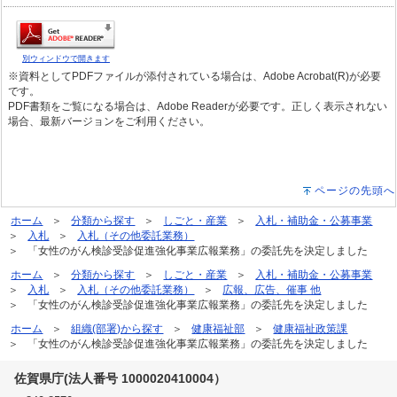
別ウィンドウで開きます
※資料としてPDFファイルが添付されている場合は、Adobe Acrobat(R)が必要
です。
PDF書類をご覧になる場合は、Adobe Readerが必要です。正しく表示されない
場合、最新バージョンをご利用ください。
ページの先頭へ
ホーム
分類から探す
しごと・産業
入札・補助金・公募事業
入札
入札（その他委託業務）
「女性のがん検診受診促進強化事業広報業務」の委託先を決定しました
ホーム
分類から探す
しごと・産業
入札・補助金・公募事業
入札
入札（その他委託業務）
広報、広告、催事 他
「女性のがん検診受診促進強化事業広報業務」の委託先を決定しました
ホーム
組織(部署)から探す
健康福祉部
健康福祉政策課
「女性のがん検診受診促進強化事業広報業務」の委託先を決定しました
佐賀県庁(法人番号 1000020410004）