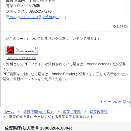
佐賀市城内一丁目１番５９号
電話：0952-25-7585
ファックス：0952-25-7270
sangyouseisaku@pref.saga.lg.jp
（ID:119763）
このマークがついているリンクは別ウィンドウで開きます
別ウィンドウで開きます
※資料としてPDFファイルが添付されている場合は、Adobe Acrobat(R)が必要
です。
PDF書類をご覧になる場合は、Adobe Readerが必要です。正しく表示されない
場合、最新バージョンをご利用ください。
ページの先頭へ
ホーム
組織(部署)から探す
産業労働部
産業政策課
事業の多角化にチャレンジする事業者等を募集します
佐賀県庁(法人番号 1000020410004）