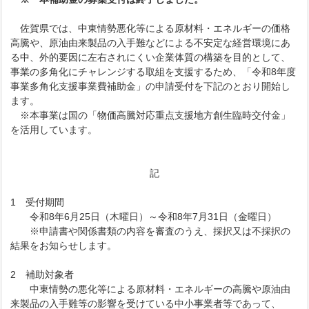
佐賀県では、中東情勢悪化等による原材料・エネルギーの価格
高騰や、原油由来製品の入手難などによる不安定な経営環境にあ
る中、外的要因に左右されにくい企業体質の構築を目的として、
事業の多角化にチャレンジする取組を支援するため、「令和8年度
事業多角化支援事業費補助金」の申請受付を下記のとおり開始し
ます。
※本事業は国の「物価高騰対応重点支援地方創生臨時交付金」
を活用しています。
記
1 受付期間
令和8年6月25日（木曜日）～令和8年7月31日（金曜日）
※申請書や関係書類の内容を審査のうえ、採択又は不採択の
結果をお知らせします。
2 補助対象者
中東情勢の悪化等による原材料・エネルギーの高騰や原油由
来製品の入手難等の影響を受けている中小事業者等であって、