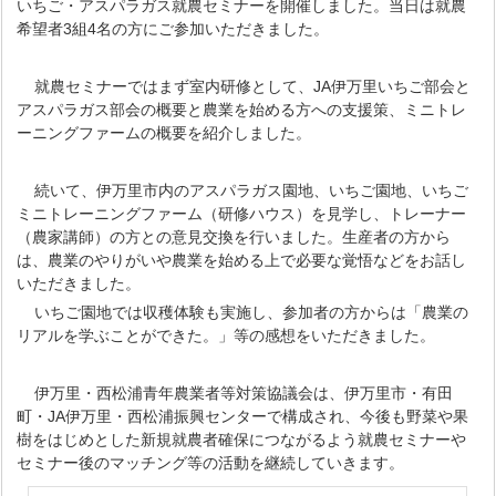
いちご・アスパラガス就農セミナーを開催しました。当日は就農
希望者3組4名の方にご参加いただきました。
就農セミナーではまず室内研修として、JA伊万里いちご部会と
アスパラガス部会の概要と農業を始める方への支援策、ミニトレ
ーニングファームの概要を紹介しました。
続いて、伊万里市内のアスパラガス園地、いちご園地、いちご
ミニトレーニングファーム（研修ハウス）を見学し、トレーナー
（農家講師）の方との意見交換を行いました。生産者の方から
は、農業のやりがいや農業を始める上で必要な覚悟などをお話し
いただきました。
いちご園地では収穫体験も実施し、参加者の方からは「農業の
リアルを学ぶことができた。」等の感想をいただきました。
伊万里・西松浦青年農業者等対策協議会は、伊万里市・有田
町・JA伊万里・西松浦振興センターで構成され、今後も野菜や果
樹をはじめとした新規就農者確保につながるよう就農セミナーや
セミナー後のマッチング等の活動を継続していきます。