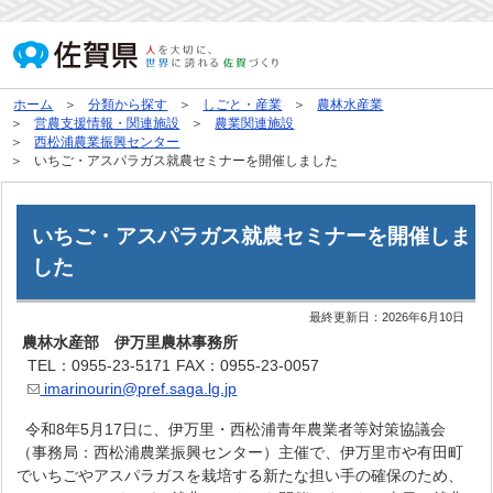
ホーム
分類から探す
しごと・産業
農林水産業
営農支援情報・関連施設
農業関連施設
西松浦農業振興センター
いちご・アスパラガス就農セミナーを開催しました
いちご・アスパラガス就農セミナーを開催しま
した
最終更新日：
2026年6月10日
農林水産部 伊万里農林事務所
TEL：0955-23-5171
FAX：0955-23-0057
imarinourin@pref.saga.lg.jp
令和8年5月17日に、伊万里・西松浦青年農業者等対策協議会
（事務局：西松浦農業振興センター）主催で、伊万里市や有田町
でいちごやアスパラガスを栽培する新たな担い手の確保のため、