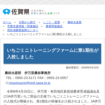
ホーム
分類から探す
しごと・産業
農林水産業
営農支援情報・関連施設
農業関連施設
西松浦農業振興センター
いちごミニトレーニングファームに第1期生が入校しました
いちごミニトレーニングファームに第1期生が
入校しました
最終更新日：
2026年6月10日
農林水産部 伊万里農林事務所
TEL：0955-23-5171
FAX：0955-23-0057
imarinourin@pref.saga.lg.jp
令和8年4月20日に、伊万里・有田地区新規就農者育成協議会及
びJA伊万里いちご部会の主催でいちごミニトレーニングファーム
の入校式が開催され、第1期生の研修生が入校されました。JA伊万