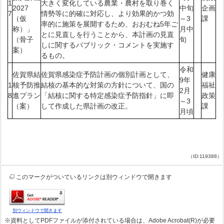
1
大きく変化している農業・農村を取り巻く
2027
中旬
企画
7
情勢等に的確に対応し、より効果的かつ効
（仮
～3
課
率的に施策を展開するため、おおむね5年ご
称）」
月中
とに見直しを行うことから、本計画の見直
（骨子
旬
しに関するパブリック・コメントを実施す
案）
るもの。
令和
佐賀県結
佐賀県感染症予防計画の個別計画として、
健康
9年
1
核予防推
結核の基本的な対策の方針について、国の
福祉
2月
8
進プラン
「結核に関する特定感染症予防指針」に即
政策
～3
（案）
して作成した県計画の改正。
課
月頃
（ID:119388）
このマークがついているリンクは別ウィンドウで開きます
別ウィンドウで開きます
※資料としてPDFファイルが添付されている場合は、Adobe Acrobat(R)が必要