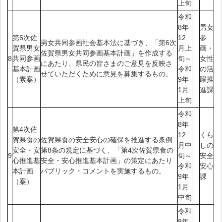
上旬
令和
8年
男女
第6次佐
12
参
男女共同参画社会基本法に基づき、「第6次
賀県男女
月上
画・
佐賀県男女共同参画基本計画」を作成する
8
共同参画
旬～
女性
にあたり、県民の皆さまのご意見を反映さ
基本計画
令和
の活
せていただくために意見を募集するもの。
（素案）
9年
躍推
1月
進課
上旬
令和
8年
第4次佐
12
くら
賀県食の
佐賀県食の安全安心の確保を推進する条例
月中
しの
安全・安
第8条の規定に基づく、「第4次佐賀県食の
9
旬～
安全
心推進基
安全・安心推進基本計画」の策定にあたり
令和
安心
本計画
パブリック・コメントを実施するもの。
9年
課
（案）
1月
中旬
令和
8年