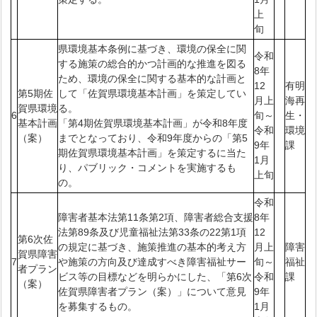
上
旬
県環境基本条例に基づき、環境の保全に関
令和
する施策の総合的かつ計画的な推進を図る
8年
ため、環境の保全に関する基本的な計画と
12
有明
第5期佐
して「佐賀県環境基本計画」を策定してい
月上
海再
賀県環境
る。
6
旬～
生・
基本計画
「第4期佐賀県環境基本計画」が令和8年度
令和
環境
（案）
までとなっており、令和9年度からの「第5
9年
課
期佐賀県環境基本計画」を策定するに当た
1月
り、パブリック・コメントを実施するも
上旬
の。
令和
障害者基本法第11条第2項、障害者総合支援
8年
法第89条及び児童福祉法第33条の22第1項
12
第6次佐
の規定に基づき、施策推進の基本的考え方
月上
障害
賀県障害
7
や施策の方向及び達成すべき障害福祉サー
旬～
福祉
者プラン
ビス等の目標などを明らかにした、「第6次
令和
課
（案）
佐賀県障害者プラン（案）」について意見
9年
を募集するもの。
1月