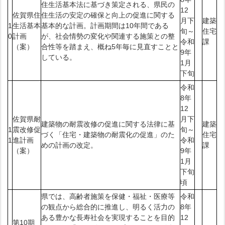
住生活基本法に基づき策定される、県民の
12
佐賀県住
住生活の安定の確保と向上の促進に関する
月下
建築
1
生活基本
基本的な計画。計画期間は10年間である
旬～
住宅
0
計画
が、社会情勢の変化や関連する施策との整
令和
課
（案）
合性等を踏まえ、概ね5年毎に見直すことと
9年
している。
1月
下旬
令和
8年
12
佐賀県耐
月下
建築物の耐震改修の促進に関する法律に基
建築
1
震改修促
旬～
づく「住宅・建築物の耐震化の促進」のた
住宅
1
進計画
令和
めの計画の改定。
課
（案）
9年
1月
下旬
頃
県では、高齢者施策を保健・福祉・医療等
令和
の観点から総合的に推進し、明るく活力の
8年
ある豊かな長寿社会を実現することを目的
12
第10期