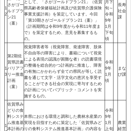
として、「さがゴールドプラン21」（佐賀
月下
さがゴー
長寿
1
県高齢者保健福祉計画及び佐賀県介護保険
旬～
ルドプラ
社会
2
事業支援計画）を策定しています。今回
令和
ン21
課
「第10期さがゴールドプラン21（案）」
9年
（案）
（計画期間は令和9年度から令和11年度ま
1月
で）を策定するため、意見を募集するも
下旬
の。
頃
視覚障害者等（視覚障害、発達障害、肢体
不自由等の障害により、書籍について視覚
第2期佐
による表現の認識が困難な者）の読書環境
賀県読書
令和
の整備を総合的かつ計画的に推進し、障害
1
バリアフ
9年
まな
の有無にかかわらず全ての県民が等しく読
3
リー推進
1月
び課
書を通じて文字・活字文化の恵沢を享受す
計画
頃
ることができる社会の実現に寄与するため
（案）
の計画についてパブリック・コメントを実
施するもの。
佐賀県み
どりの食
令和
料システ
本県における環境と調和した農林水産業の
9年
ム推進基
実現を目指すために策定した「佐賀県みど
1月
農業
1
本計画の
りの食料システム推進基本計画」の内容を
上旬
経営