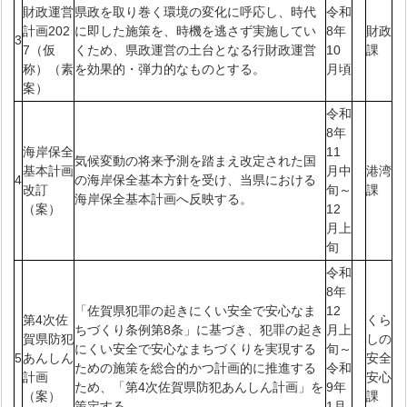
財政運営
県政を取り巻く環境の変化に呼応し、時代
令和
計画202
に即した施策を、時機を逃さず実施してい
8年
財政
3
7（仮
くため、県政運営の土台となる行財政運営
10
課
称）（素
を効果的・弾力的なものとする。
月頃
案）
令和
8年
海岸保全
11
気候変動の将来予測を踏まえ改定された国
基本計画
月中
港湾
4
の海岸保全基本方針を受け、当県における
改訂
旬～
課
海岸保全基本計画へ反映する。
（案）
12
月上
旬
令和
8年
「佐賀県犯罪の起きにくい安全で安心なま
12
第4次佐
くら
ちづくり条例第8条」に基づき、犯罪の起き
月上
賀県防犯
しの
にくい安全で安心なまちづくりを実現する
旬～
5
あんしん
安全
ための施策を総合的かつ計画的に推進する
令和
計画
安心
ため、「第4次佐賀県防犯あんしん計画」を
9年
（案）
課
策定する。
1月