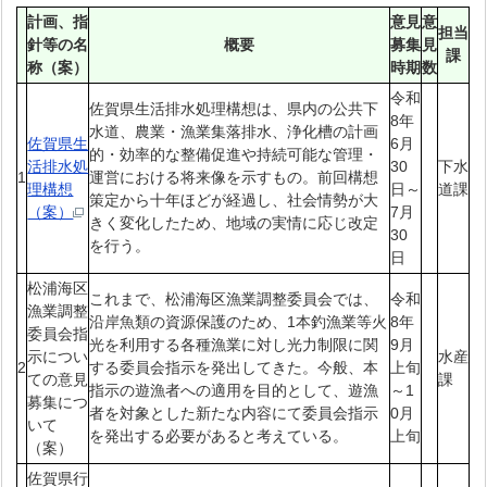
計画、指
意見
意
担当
針等の名
概要
募集
見
課
称（案）
時期
数
令和
佐賀県生活排水処理構想は、県内の公共下
8年
水道、農業・漁業集落排水、浄化槽の計画
佐賀県生
6月
的・効率的な整備促進や持続可能な管理・
活排水処
30
下水
1
運営における将来像を示すもの。前回構想
理構想
日～
道課
策定から十年ほどが経過し、社会情勢が大
（案）
7月
きく変化したため、地域の実情に応じ改定
30
を行う。
日
松浦海区
これまで、松浦海区漁業調整委員会では、
令和
漁業調整
沿岸魚類の資源保護のため、1本釣漁業等火
8年
委員会指
光を利用する各種漁業に対し光力制限に関
9月
示につい
水産
2
する委員会指示を発出してきた。今般、本
上旬
ての意見
課
指示の遊漁者への適用を目的として、遊漁
～1
募集につ
者を対象とした新たな内容にて委員会指示
0月
いて
を発出する必要があると考えている。
上旬
（案）
佐賀県行