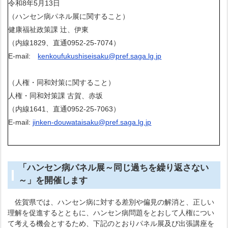
令和8年5月13日
（ハンセン病パネル展に関すること）
健康福祉政策課 辻、伊東
（内線1829、直通0952-25-7074）
E-mail:
kenkoufukushiseisaku@pref.saga.lg.jp
（人権・同和対策に関すること）
人権・同和対策課 古賀、赤坂
（内線1641、直通0952-25-7063）
E-mail:
jinken-douwataisaku@pref.saga.lg.jp
「ハンセン病パネル展～同じ過ちを繰り返さない
～」を開催します
佐賀県では、ハンセン病に対する差別や偏見の解消と、正しい
理解を促進するとともに、ハンセン病問題をとおして人権につい
て考える機会とするため、下記のとおりパネル展及び出張講座を