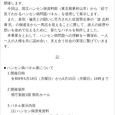
開催します。
今回は、国立ハンセン病資料館（東京都東村山市）から「絵で
見てわかるハンセン病問題パネル」を借用して展示します。
また、差別・偏見との闘いに尽力された佐賀県出身の「故 志村
康 氏」の御逝去から一周忌を迎えることに際して、故人の経歴や
想いを改めて伝えるために、新たなパネルを制作しました。
本事業をとおして、ハンセン病問題への理解を一層深め、一人
一人の人権を共に認め合い、支え合う社会の実現に繋げていきま
す。
記
■ ハンセン病パネル展について
1 開催日時
令和8年5月18日（月曜日）から6月15日（月曜日）16時まで
2 開催場所
県庁新館1階 県民ホール
3 パネル展示内容
(1) ハンセン病啓発資料