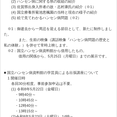
(2) ハンセン病に関する県の取組の紹介
(3) 佐賀県出身入所者の故・志村康氏の紹介（※1）
(4) 国立療養所菊池恵楓園の当時と現在の様子の紹介
(5) 絵で見てわかるハンセン病問題（※2）
※1：御逝去から一周忌を迎える節目として、新たに制作しまし
た。
また、生前の映像（講話映像『ハンセン病問題の歴史と
私の体験』）を併せて常時上映します。
※2：国立ハンセン病資料館から借用したもの。
借用の関係から、5月25日（月曜日）までの展示です。
■ 国立ハンセン病資料館の学芸員による出張講座について
1 開催日時
各回30分程度。事前参加申込は不要。
(1) 令和8年5月22日（金曜日）
・9時40分～
・10時45分～
・12時40分～
・13時15分～
(2)令和8年5月23日（土曜日） 14時～