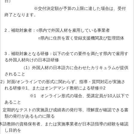
日）
※交付決定額が予算の上限に達した場合は、受付
終了となります。
2．補助対象者：○県内で外国人材を雇用している事業者
○県内に住所を置く登録支援機関及び監理団体
3．補助対象となる研修：以下の全ての要件を満たす県内で雇用す
る外国人材向けの日本語研修
（1）外国人材の日本語力に合わせたカリキュラムが提供
されること
面/オンラインでの形式に関わらず、指導・質問対応が実施さ
れる研修※1、またはオンデマンド教材による研修※2
※1 オンライン形式の場合、受講定員が10人以下で
あること
なテストの実施及び成績表の発行等、理解度が確認できる書
類の発行があるものに限る
師の資格保有者、または実施事業者が日本語指導の経験を確認
し目的を