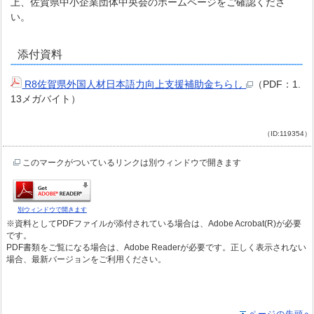
上、佐賀県中小企業団体中央会のホームページをご確認くださ
い。
添付資料
R8佐賀県外国人材日本語力向上支援補助金ちらし
（PDF：1.
13メガバイト）
（ID:119354）
このマークがついているリンクは別ウィンドウで開きます
別ウィンドウで開きます
※資料としてPDFファイルが添付されている場合は、Adobe Acrobat(R)が必要
です。
PDF書類をご覧になる場合は、Adobe Readerが必要です。正しく表示されない
場合、最新バージョンをご利用ください。