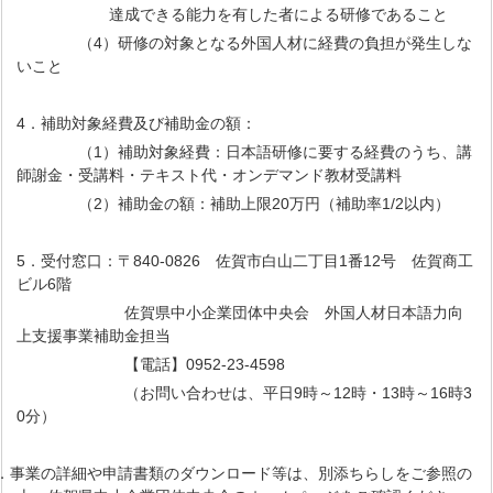
達成できる能力を有した者による研修であること
（4）研修の対象となる外国人材に経費の負担が発生しな
いこと
4．補助対象経費及び補助金の額：
（1）補助対象経費：日本語研修に要する経費のうち、講
師謝金・受講料・テキスト代・オンデマンド教材受講料
（2）補助金の額：補助上限20万円（補助率1/2以内）
5．受付窓口：〒840-0826 佐賀市白山二丁目1番12号 佐賀商工
ビル6階
佐賀県中小企業団体中央会 外国人材日本語力向
上支援事業補助金担当
【電話】0952-23-4598
（お問い合わせは、平日9時～12時・13時～16時3
0分）
6．事業の詳細や申請書類のダウンロード等は、別添ちらしをご参照の