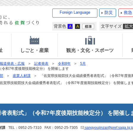
Foreign Language
防災
救急
背景色
文字サイズ
祉
しごと・産業
観光・文化・スポーツ
報道発表・広報
記者発表
令和8年
5月
令和7年度後期技能検定分） を開催します
部
産業人材課
「佐賀県技能競技大会成績優秀者表彰式」（令和7年度後
佐賀県技能競技大会成績優秀者表彰式」（令和7年度後期技能検定分） を開催しま
者表彰式」（令和7年度後期技能検定分） を開催し
材課
TEL：0952-25-7310
FAX：0952-25-7305
sangyoujinzai@pref.saga.lg.j