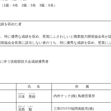
名
（1級：4名 2級：3名 3級：6名）
成績を収めた者
うち、特に優秀な成績を収め、受賞にふさわしいと職業能力開発協会長が
能力開発協会会長賞に該当しない者のうち、特に優秀な成績を収め、受賞に
定に伴う技能競技大会成績優秀者
氏 名
所 属
かわもと
ひでき
内外テック(株) 鳥栖営業所
川本
秀樹
はなしま
しゅん
三和ｴｸｽﾃﾘｱ福岡南販売(株)
花島
駿