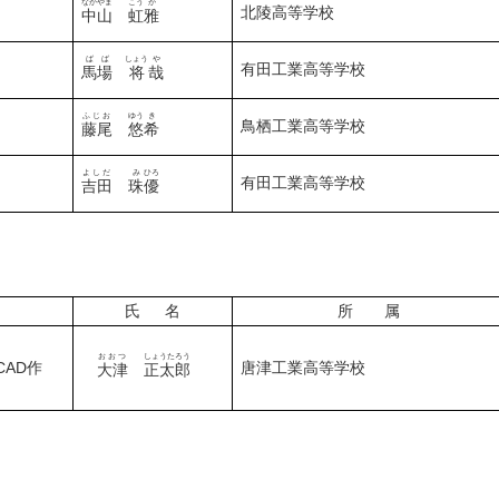
なかやま
こう
が
北陵高等学校
中山
虹
雅
ばば
しょう
や
有田工業高等学校
馬場
将
哉
ふじお
ゆう
き
鳥栖工業高等学校
藤尾
悠
希
よしだ
み
ひろ
有田工業高等学校
吉田
珠
優
氏 名
所 属
おおつ
しょうたろう
AD作
唐津工業高等学校
大津
正太郎