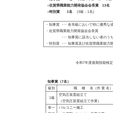
○佐賀県職業能力開発協会会長賞
13
○特別賞 1名
(3級：1名)
・知事賞 ･･･ 各等級において特に優秀な
・佐賀県職業能力開発協会会長賞
･･･ 知事賞に該当しない者の
・特別賞 ･･･ 知事賞及び佐賀県職業
令和7年度後期技能検
知事賞（7名）
級別
職 種 名（作 業 名）
空気圧装置組立て
1級
（空気圧装置組立て作業）
単一
バルコニー施工