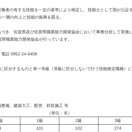
者の有する技能を一定の基準により検定し、技能士として国が公証す
の一層の向上と技能の振興を図る。
き、佐賀県及び佐賀県職業能力開発協会において事務分担して実施し
賀県職業能力開発協会が行っています。
話 0952-24-6408
に区分するものと単一等級（等級に区分しないで行う技能検定職種）に
整備、建築大工、配管、鉄筋施工 等
（単位：名）
級
1級
2級
3級
4
101
102
274