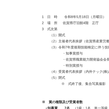
1 日 時 令和8年5月18日（月曜日） 1
2 場 所 佐賀県庁旧館4階 正庁
3 式次第
（1）開式
（2）主催者代表挨拶（佐賀県産業労
（3）令和7年度後期技能検定に伴う
・知事賞授与
・佐賀県職業能力開発協会会長
・特別賞授与
（4）受賞者代表挨拶（内外テック(株
（5）閉式
※ 式終了後、集合写真撮影
※ 賞の種類及び受賞者数
○知事賞 7名
（1級：1名 単一等級