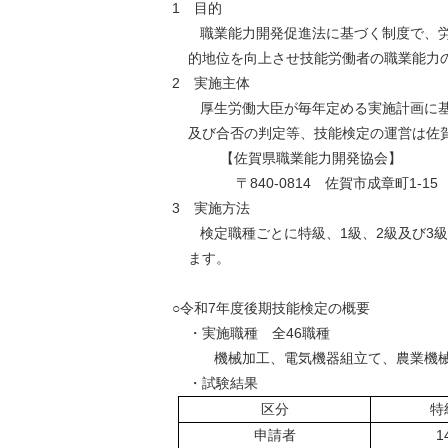
1 目的
職業能力開発促進法に基づく制度で、労働
的地位を向上させ技能労働者の職業能力
2 実施主体
厚生労働大臣が毎年定める実施計画に基づ
及び合否の判定等、技能検定の運営は佐
【佐賀県職業能力開発協会】
〒840-0814 佐賀市成章町1-15 電
3 実施方法
検定職種ごとに特級、1級、2級及び3級
ます。
○令和7年度後期技能検定の概要
・実施職種 全46職種
機械加工、電気機器組立て、農業機械
・試験結果 
区分
特
申請者
1