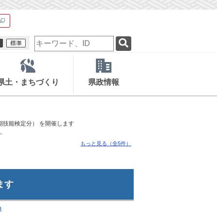
検
索
キ
ー
ワ
県土・まちづくり
県政情報
ー
ド
期技能検定分） を開催します
す
もっと見る（全5件）
ます
p