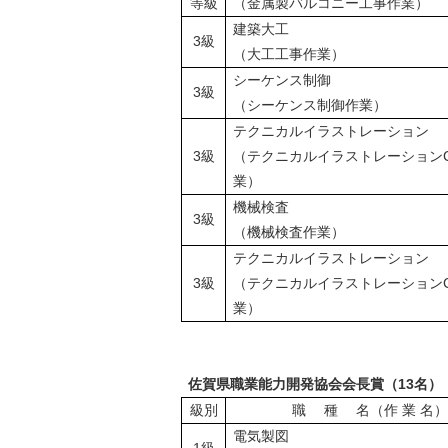
等級
（金属製バルコニー工事作業）
建築大工
3級
（大工工事作業）
シーケンス制御
3級
（シーケンス制御作業）
テクニカルイラストレーション
3級
（テクニカルイラストレーションC
業）
機械検査
3級
（機械検査作業）
テクニカルイラストレーション
3級
（テクニカルイラストレーションC
業）
佐賀県職業能力開発
協会
会
長賞
（13名）
級別
職 種 名（作 業 名）
電気製図