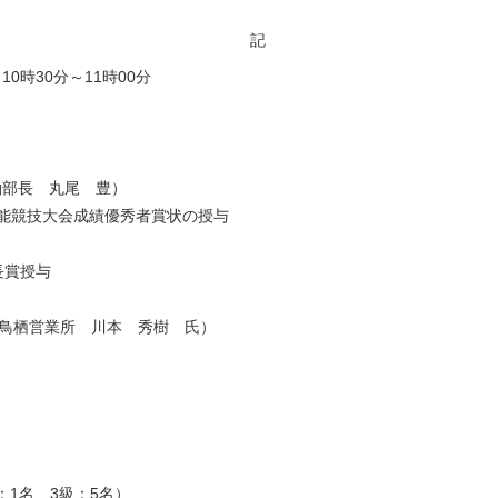
記
0時30分～11時00分
働部長 丸尾 豊）
技能競技大会成績優秀者賞状の授与
賞授与
)鳥栖営業所 川本 秀樹 氏）
：1名 3級：5名）