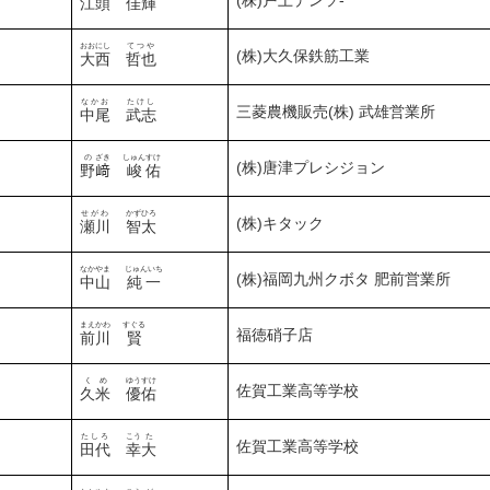
(株)戸上デンソ-
江頭
佳
輝
おおにし
てつや
(株)大久保鉄筋工業
大西
哲也
なかお
たけし
三菱農機販売(株) 武雄営業所
中尾
武志
の
ざき
しゅん
すけ
(株)唐津プレシジョン
野
﨑
峻
佑
せがわ
かず
ひろ
(株)キタック
瀬川
智
太
なかやま
じゅんいち
(株)福岡九州クボタ 肥前営業所
中山
純一
まえかわ
すぐる
福徳硝子店
前川
賢
くめ
ゆう
すけ
佐賀工業高等学校
久米
優
佑
たしろ
こう
た
佐賀工業高等学校
田代
幸
大