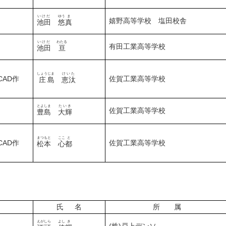
いけだ
ゆう
ま
嬉野高等学校 塩田校舎
池田
悠
真
いけだ
わたる
有田工業高等学校
池田
亘
しょう
じま
けいた
AD作
佐賀工業高等学校
庄
島
恵汰
とよしま
たいき
佐賀工業高等学校
豊島
大輝
まつもと
ここ
と
AD作
佐賀工業高等学校
松本
心
都
氏 名
所 属
えがしら
よし
き