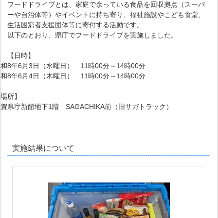
フードドライブとは、家庭で余っている食品を回収拠点（スーパ
ーや自治体等）やイベントに持ち寄り、福祉施設やこども食堂、
生活困窮者支援団体等に寄付する活動です。
以下のとおり、県庁でフードドライブを実施しました。
【日時】
和8年6月3日（水曜日） 11時00分～14時00分
和8年6月4日（木曜日） 11時00分～14時00分
【場所】
賀県庁新館地下1階 SAGACHIKA前（旧サガトラック）
実施結果について