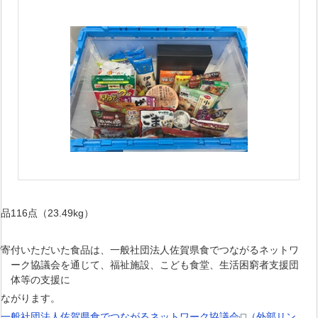
品116点（23.49kg）
ご寄付いただいた食品は、一般社団法人佐賀県食でつながるネットワ
ーク協議会を通じて、福祉施設、こども食堂、生活困窮者支援団
体等の支援に
つながります。
★
一般社団法人佐賀県食でつながるネットワーク協議会
（外部リン