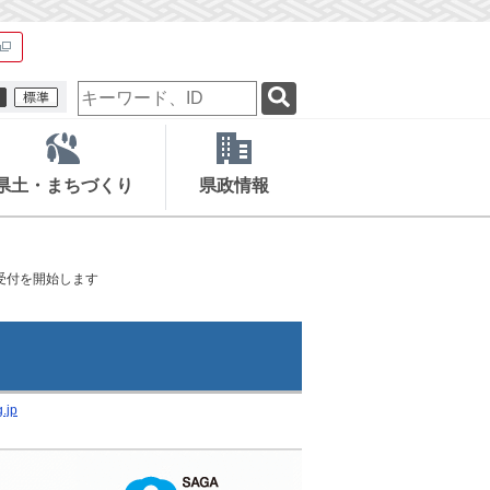
検
索
キ
ー
ワ
県土・まちづくり
県政情報
ー
ド
受付を開始します
.jp