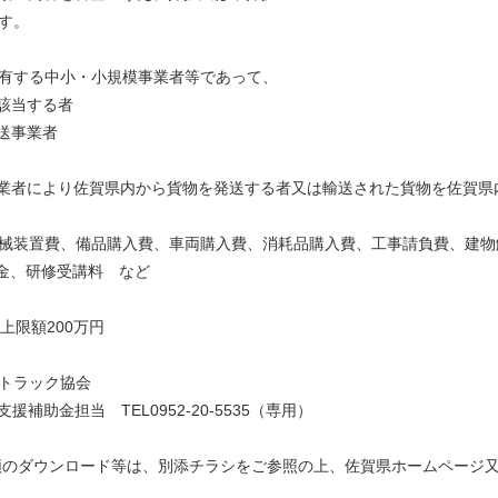
す。
る中小・小規模事業者等であって、
該当する者
運送事業者
送事業者により佐賀県内から貨物を発送する者又は輸送された貨物を佐賀
装置費、備品購入費、車両購入費、消耗品購入費、工事請負費、建物
金、研修受講料 など
上限額200万円
トラック協会
補助金担当 TEL0952-20-5535（専用）
ウンロード等は、別添チラシをご参照の上、佐賀県ホームページ又