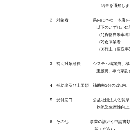
結果を通知しま
2 対象者 県内に本社・本店を有す
以下のいずれかに
(1)貨物自動車
(2)倉庫業者
(3)荷主（運
3 補助対象経費 システム構築費、機械
運搬費、専門家謝
4 補助率及び上限額 補助率3分の2以内、
5 受付窓口 公益社団法人佐賀県
物流業生産性向上支援
6 その他 事業の詳細や申請書類のダ
認ください。