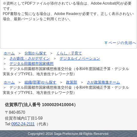
※資料としてPDFファイルが添付されている場合は、Adobe Acrobat(R)が必要
です。
PDF書類をご覧になる場合は、Adobe Readerが必要です。正しく表示されない
場合、最新バージョンをご利用ください。
ページの先頭へ
ホーム
分類から探す
くらし・子育て
さが創生・さがデザイン
デジタルイノベーション
デジタル田園都市国家構想
デジタル田園都市国家構想推進交付金（令和4年度国補正予算・デジタル
実装タイプTYPE1、地方創生テレワーク型）
ホーム
組織(部署)から探す
政策部
さが政策推進チーム
デジタル田園都市国家構想推進交付金（令和4年度国補正予算・デジタル
実装タイプTYPE1、地方創生テレワーク型）
佐賀県庁(法人番号 1000020410004）
〒840-8570
佐賀市城内1丁目1-59
Tel:
0952-24-2111
（代表）
Copyright© 2016 Saga Prefecture.All Rights Reserved.