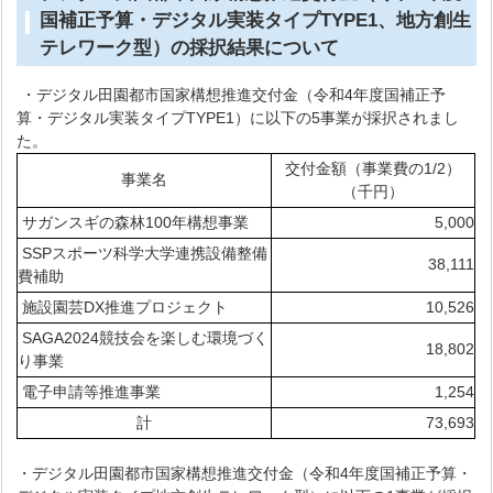
国補正予算・デジタル実装タイプTYPE1、地方創生
テレワーク型）の採択結果について
・デジタル田園都市国家構想推進交付金（令和4年度国補正予
算・デジタル実装タイプTYPE1）に以下の5事業が採択されまし
た。
交付金額（事業費の1/2）
事業名
（千円）
サガンスギの森林100年構想事業
5,000
SSPスポーツ科学大学連携設備整備
38,111
費補助
施設園芸DX推進プロジェクト
10,526
SAGA2024競技会を楽しむ環境づく
18,802
り事業
電子申請等推進事業
1,254
計
73,693
・デジタル田園都市国家構想推進交付金（令和4年度国補正予算・