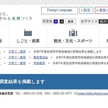
Foreign Language
防災
救急
背景色
文字サイズ
祉
しごと・産業
観光・文化・スポーツ
て
子育て・教育
令和7年度佐賀県学校保健統計調査結果を掲載します
て
子育て・教育
教育委員会
令和7年度佐賀県学校保健統計調査結果
て
子育て・教育
学校教育
令和7年度佐賀県学校保健統計調査結果を
調査結果を掲載します
保健体育課
TEL：0952-25-7235
FAX：0952-25-7477
hoken-taiiku@pref.saga