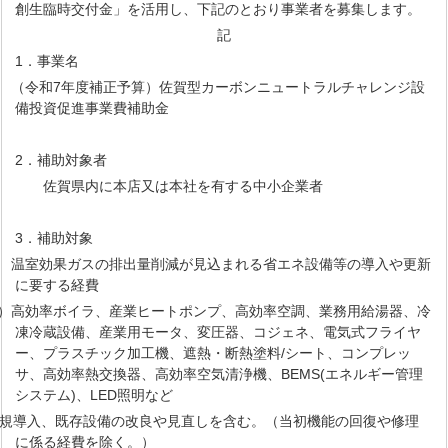
創生臨時交付金」を活用し、下記のとおり事業者を募集します。
記
1．事業名
令和7年度補正予算）佐賀型カーボンニュートラルチャレンジ設
備投資促進事業費補助金
2．補助対象者
佐賀県内に本店又は本社を有する中小企業者
3．補助対象
室効果ガスの排出量削減が見込まれる省エネ設備等の導入や更新
に要する経費
高効率ボイラ、産業ヒートポンプ、高効率空調、業務用給湯器、冷
凍冷蔵設備、産業用モータ、変圧器、コジェネ、電気式フライヤ
ー、プラスチック加工機、遮熱・断熱塗料/シート、コンプレッ
サ、高効率熱交換器、高効率空気清浄機、BEMS(エネルギー管理
システム)、LED照明など
導入、既存設備の改良や見直しを含む。（当初機能の回復や修理
に係る経費を除く。）