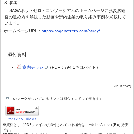
8. 参考
SAGAネットゼロ・コンソーシアムのホームページに脱炭素経
営の進め方を解説した動画や県内企業の取り組み事例を掲載して
います。
※ ホームページURL：
https://saganetzero.com/study/
添付資料
案内チラシ
（PDF：794.1キロバイト）
（ID:118507）
このマークがついているリンクは別ウィンドウで開きます
別ウィンドウで開きます
※資料としてPDFファイルが添付されている場合は、Adobe Acrobat(R)が必要
です。