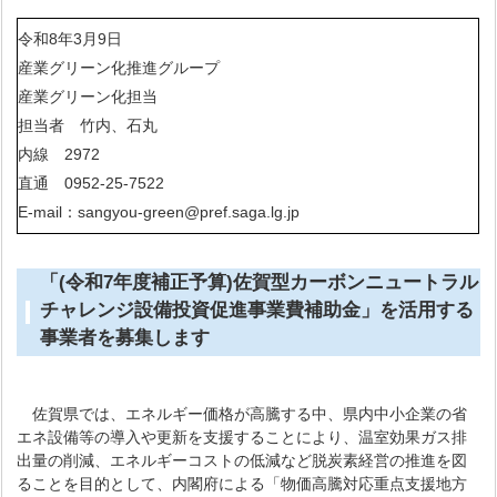
令和8年3月9日
産業グリーン化推進グループ
産業グリーン化担当
担当者 竹内、石丸
内線 2972
直通 0952-25-7522
E-mail：sangyou-green@pref.saga.lg.jp
「(令和7年度補正予算)佐賀型カーボンニュートラル
チャレンジ設備投資促進事業費補助金」を活用する
事業者を募集します
佐賀県では、エネルギー価格が高騰する中、県内中小企業の省
エネ設備等の導入や更新を支援することにより、温室効果ガス排
出量の削減、エネルギーコストの低減など脱炭素経営の推進を図
ることを目的として、内閣府による「物価高騰対応重点支援地方